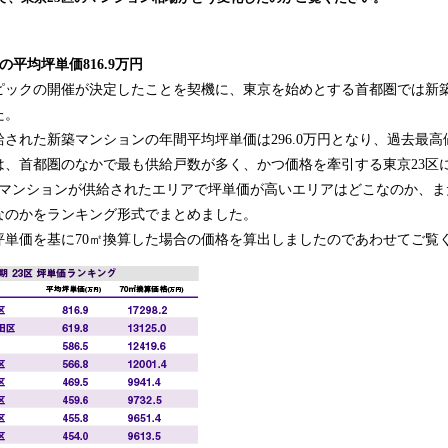
込
み
中
の平均坪単価816.9万円
で
ンピックの開催が決定したことを契機に、東京を始めとする首都圏では新
す
た。
供給された新築マンションの年間平均坪単価は296.0万円となり、過去最
、首都圏のなかで最も供給戸数が多く、かつ価格を牽引する東京23区に注
築マンションが供給されたエリアで坪単価が高いエリアはどこなのか、ま
なのかをランキング形式でまとめました。
坪単価を基に70㎡換算した場合の価格を算出しましたのであわせてご覧