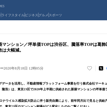
ES
ン
ライフスタイル
ビジネス
グルメ
スポーツ
新築マンション／坪単価TOPは渋谷区、騰落率TOPは葛
数は大幅減。
ー
2020年8月18日 12時05分
い
い
ね
グデータを活用し、不動産情報プラットフォーム事業を行う株式会社マーキ
！
 隆浩）は、東京23区で2020年上半期に供給された新築マンションの坪単価
数
。
を
読
型コロナウイルス感染拡大防止に伴う販売自粛により、前年同月比で見ると供給
み
で、東京23区のマンション相場がどう変化したのかご覧ください。