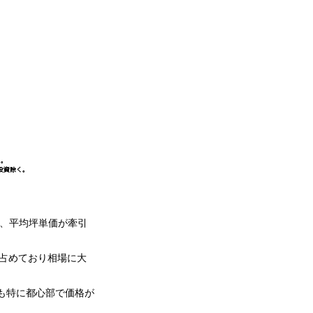
り、平均坪単価が牽引
占めており相場に大
ても特に都心部で価格が