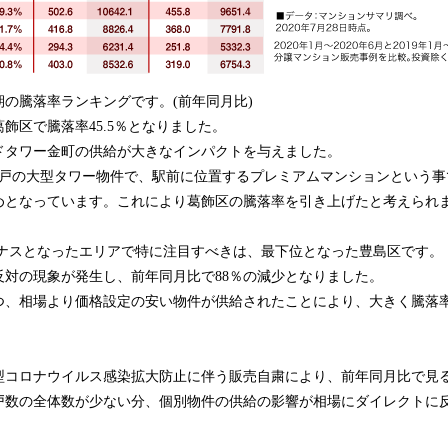
半期の騰落率ランキングです。(前年同月比)
飾区で騰落率45.5％となりました。
ドタワー金町の供給が大きなインパクトを与えました。
90戸の大型タワー物件で、駅前に位置するプレミアムマンションという
めとなっています。これにより葛飾区の騰落率を引き上げたと考えられ
ナスとなったエリアで特に注目すべきは、最下位となった豊島区です。
反対の現象が発生し、前年同月比で88％の減少となりました。
つ、相場より価格設定の安い物件が供給されたことにより、大きく騰落
新型コロナウイルス感染拡大防止に伴う販売自粛により、前年同月比で見
戸数の全体数が少ない分、個別物件の供給の影響が相場にダイレクトに