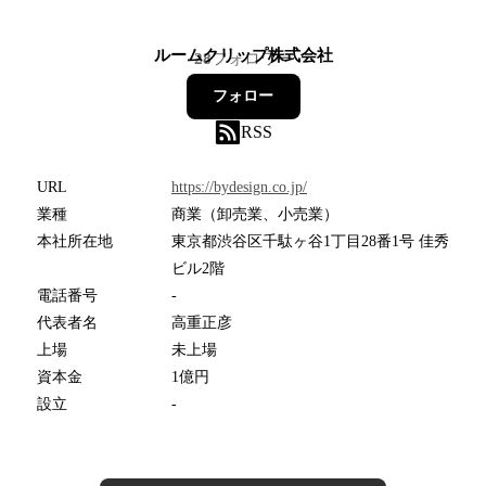
ルームクリップ株式会社
28
フォロワー
フォロー
RSS
URL
https://bydesign.co.jp/
業種
商業（卸売業、小売業）
本社所在地
東京都渋谷区千駄ヶ谷1丁目28番1号 佳秀
ビル2階
電話番号
-
代表者名
高重正彦
上場
未上場
資本金
1億円
設立
-