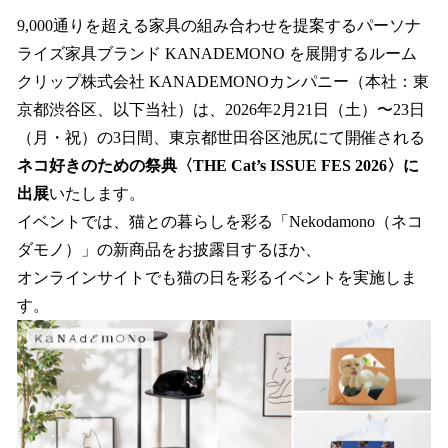
ね
！
9,000通りを超える家具の組み合わせを提案するパーソナ
数
ライズ家具ブランド KANADEMONO を展開するルーム
を
クリップ株式会社 KANADEMONOカンパニー（本社：東
読
み
京都渋谷区、以下当社）は、2026年2月21日（土）〜23日
込
（月・祝）の3日間、東京都世田谷区池尻にて開催される
み
ネコ好きのための祭典〈THE Cat’s ISSUE FES 2026〉に
中
で
出展
いたします。
す
イベントでは、猫との暮らしを彩る「Nekodamono（ネコ
ダモノ）」の新商品をお披露目するほか、
オンラインサイトでも猫の日を彩るイベントを実施しま
す。