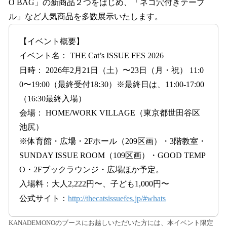
O BAG」の新商品２つをはじめ、「ネコ穴付きテーブ
ル」など人気商品を多数展示いたします。
【イベント概要】
イベント名： THE Cat’s ISSUE FES 2026
日時： 2026年2月21日（土）〜23日（月・祝） 11:0
0〜19:00（最終受付18:30）※最終日は、11:00-17:00
（16:30最終入場）
会場： HOME/WORK VILLAGE（東京都世田谷区
池尻）
※体育館・広場・2Fホール（209区画）・3階教室・
SUNDAY ISSUE ROOM（109区画）・GOOD TEMP
O・2Fブックラウンジ・広場ほか予定。
入場料：大人2,222円〜、子ども1,000円〜
公式サイト：
http://thecatsissuefes.jp/#whats
KANADEMONOのブースにお越しいただいた方には、本イベント限定