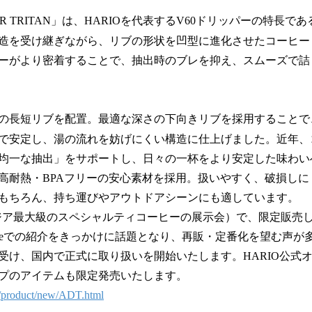
PER TRITAN」は、HARIOを代表するV60ドリッパーの特長で
造を受け継ぎながら、リブの形状を凹型に進化させたコーヒー
ーがより密着することで、抽出時のブレを抑え、スムーズで詰
の長短リブを配置。最適な深さの下向きリブを採用することで
で安定し、湯の流れを妨げにくい構造に仕上げました。近年、
均一な抽出」をサポートし、日々の一杯をより安定した味わい
耐熱・BPAフリーの安心素材を採用。扱いやすく、破損しに
もちろん、持ち運びやアウトドアシーンにも適しています。
ジア最大級のスペシャルティコーヒーの展示会）で、限定販売
Tubeでの紹介をきっかけに話題となり、再販・定番化を望む声
受け、国内で正式に取り扱いを開始いたします。HARIO公式
プのアイテムも限定発売いたします。
m/product/new/ADT.html