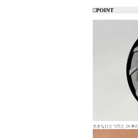
□POINT
大きなひとつ穴と 24 本