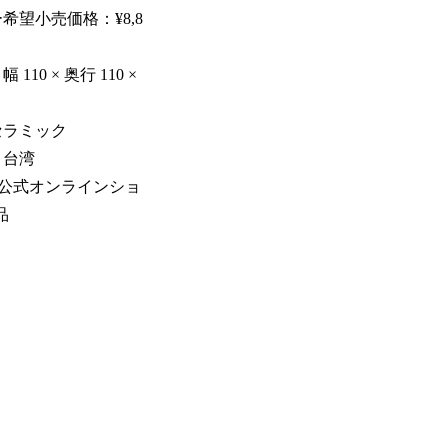
希望小売価格：¥8,8
110 × 奥行 110 ×
セラミック
：台湾
O公式オンラインショ
品