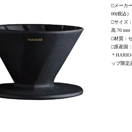
□メーカー
00(税込）
□サイズ：幅 
高 70 mm
□材質：
□原産国
＊HARI
ップ限定