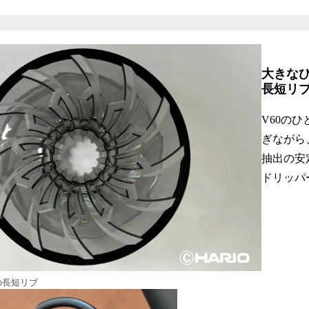
大きなひ
長短リ
V60の
ぎながら
抽出の安
ドリッパ
の長短リブ