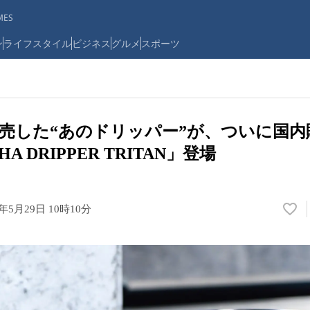
ES
ン
ライフスタイル
ビジネス
グルメ
スポーツ
売した“あのドリッパー”が、ついに国内販
A DRIPPER TRITAN」登場
6年5月29日 10時10分
い
い
ね
！
数
を
読