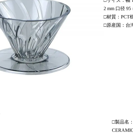
□サイズ：幅 119
2 mm 口径 95
□材質：PCT
□原産国：台
N
□製品名：「
CERAMI