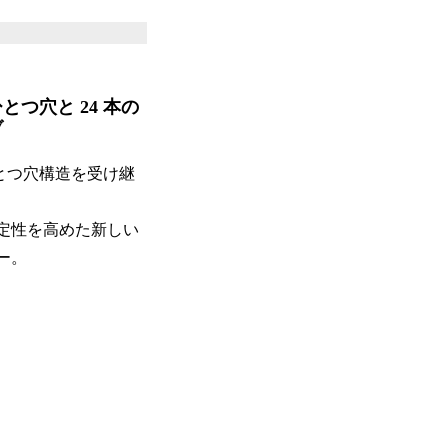
とつ穴と 24 本の
ブ
ひとつ穴構造を受け継
、
定性を高めた新しい
ー。