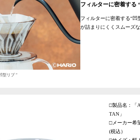
フィルターに密着する “
フィルターに密着する“凹
が詰まりにくくスムーズ
凹型リブ ”
□製品名：「ALP
TAN」
□メーカー希望
(税込）