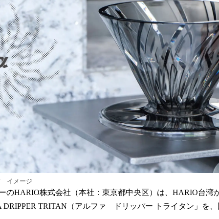
み
込
み
中
で
す
TAN イメージ
のHARIO株式会社（本社：東京都中央区）は、HARIO台湾
 DRIPPER TRITAN（アルファ ドリッパー トライタン」