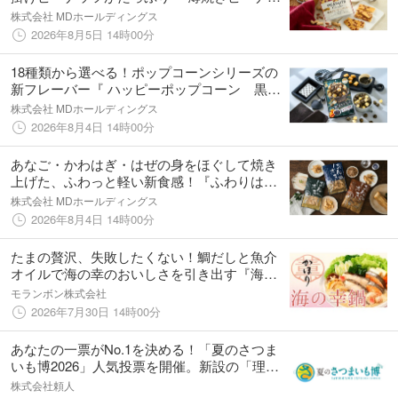
ツクッキー 』が新発売
株式会社 MDホールディングス
2026年8月5日 14時00分
18種類から選べる！ポップコーンシリーズの
新フレーバー『 ハッピーポップコーン 黒ご
まキャラメル＆シーソルト 』が新発売
株式会社 MDホールディングス
2026年8月4日 14時00分
あなご・かわはぎ・はぜの身をほぐして焼き
上げた、ふわっと軽い新食感！『ふわりはね
さき』3品が新発売
株式会社 MDホールディングス
2026年8月4日 14時00分
たまの贅沢、失敗したくない！鯛だしと魚介
オイルで海の幸のおいしさを引き出す『海の
幸鍋用スープ かほり』新発売
モランボン株式会社
2026年7月30日 14時00分
あなたの一票がNo.1を決める！「夏のさつま
いも博2026」人気投票を開催。新設の「理性
が飛ぶ」部門や、2品目となる『殿堂入りメニ
株式会社頼人