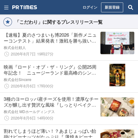
ログイン
新規登録
「こだわり」に関するプレスリリース一覧
【速報】夏のさつまいも博2026「新作メニュ
ーコンテスト」結果発表！激戦を勝ち抜い
た“今夏No.1の新作芋メニュー”が決定！
株式会社頼人
2026年8月7日 19時27分
映画『ロード・オブ・ザ・リング』公開25周
年記念！ ニュージーランド最高峰のシング
ルモルト、POKENO(ポケノ)より 数量限定
株式会社Sincere
ウイスキー「リングベアラー」が誕生
2026年8月6日 17時00分
3種のヨーロッパ産チーズを使用！濃厚なチー
ズが醸し出す贅沢な風味『しっとりベイクド
チーズバー』が新発売
株式会社 MDホールディングス
2026年8月6日 14時00分
割れてしまうほど薄い！？あまじょっぱい飴
掛けピーナッツがたっぷり『 薄焼きピーナッ