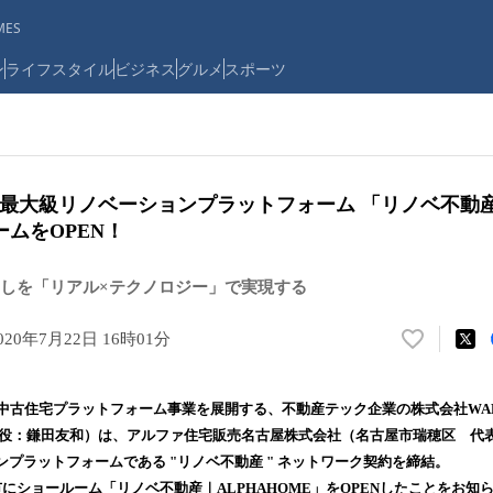
ES
ン
ライフスタイル
ビジネス
グルメ
スポーツ
内最大級リノベーションプラットフォーム 「リノベ不動
ムをOPEN！
しを「リアル×テクノロジー」で実現する
020年7月22日 16時01分
い
い
ね
中古住宅プラットフォーム事業を展開する、不動産テック企業の株式会社WAK
！
締役：鎌田友和）は、アルファ住宅販売名古屋株式会社（名古屋市瑞穂区 代
数
プラットフォームである "リノベ不動産 " ネットワーク契約を締結。
を
読
にショールーム「リノベ不動産｜ALPHAHOME」をOPENしたことをお知