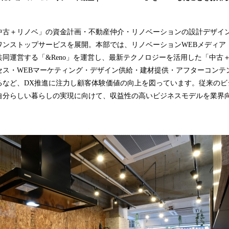
み
込
み
中古＋リノベ」の資金計画・不動産仲介・リノベーションの設計デザイ
中
ワンストップサービスを展開。本部では、リノベーションWEBメディア
で
同運営する「&Reno」を運営し、最新テクノロジーを活用した「中古
す
セス・WEBマーケティング・デザイン供給・建材提供・アフターコンテ
るなど、DX推進に注力し顧客体験価値の向上を図っています。従来のビ
自分らしい暮らしの実現に向けて、収益性の高いビジネスモデルを業界