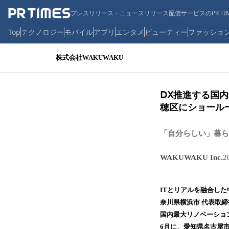
プレスリリース・ニュースリリース配信サービスのPR TIM
Top
テクノロジー
モバイル
アプリ
エンタメ
ビューティー
ファッショ
株式会社WAKUWAKU
ⅮⅩ推進する国
穂区にショールー
「自分らしい」暮ら
WAKUWAKU Inc.
2
ITとリアルを融合した
奈川県横浜市 代表取
国内最大リノベーション
6月に、愛知県名古屋市