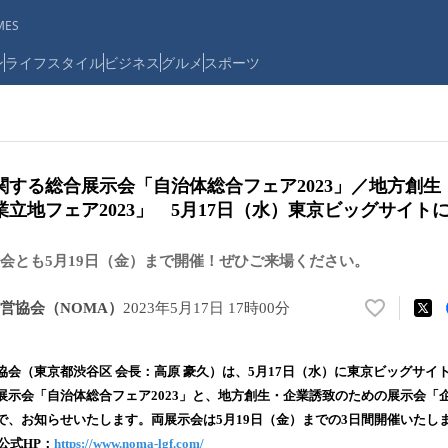
ES
ン
ライフスタイル
ビジネス
グルメ
スポーツ
関する総合展示会「自治体総合フェア2023」／地方創生
立地フェア2023」 5月17日（水）東京ビッグサイト
会とも5月19日（金）まで開催！ぜひご来場ください。
営協会（NOMA）
2023年5月17日 17時00分
い
い
ね
協会（東京都渋谷区 会長：高原 豪久）は、5月17日（水）に東京ビッグサイ
！
示会「自治体総合フェア2023」と、地方創生・企業誘致のための展示会「企
数
で、お知らせいたします。両展示会は5月19日（金）までの3日間開催いたし
を
読
公式HP：
https://www.noma-lgf.com/