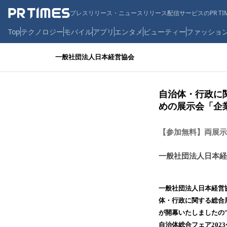
プレスリリース・ニュースリリース配信サービスのPR TIM
Top
テクノロジー
モバイル
アプリ
エンタメ
ビューティー
ファッショ
一般社団法人日本経営協会
自治体・行政に
めの展示会「企業
【参加無料】両展示
一般社団法人日本経
一般社団法人日本経営
体・行政に関する総合展
が開幕いたしましたの
自治体総合フェア2023