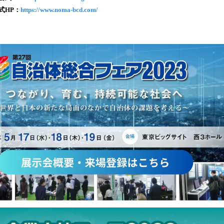
み
式HP：
https://www.noma-bcd.com/
込
み
中
で
す