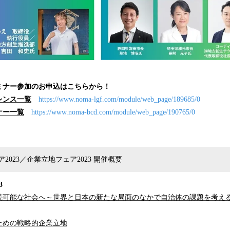
ミナー参加のお申込はこちらから！
レンス一覧
https://www.noma-lgf.com/module/web_page/189685/0
ナー一覧
https://www.noma-bcd.com/module/web_page/190765/0
2023／企業立地フェア2023 開催概要
3
続可能な社会へ～世界と日本の新たな局面のなかで自治体の課題を考え
ための戦略的企業立地