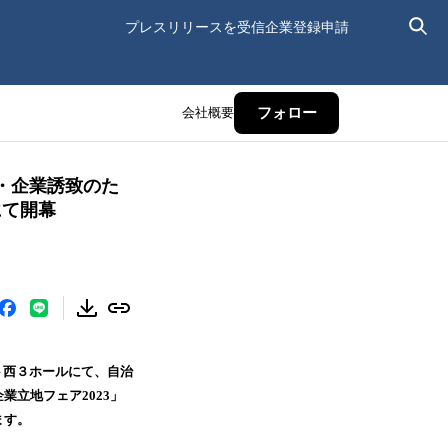
プレスリリースを受信
企業登録申請
会社概要
フォロー
・企業誘致のた
にて開幕
ト西３ホールにて、自治
業立地フェア2023」
ます。