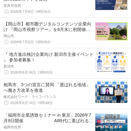
奈良市役所
2026年7月6日 16時34分
【岡山市】都市圏デジタルコンテンツ企業向
け 『岡山市視察ツアー』を8月末に初開催し
ます！【参加費無料】
岡山市
2026年7月2日 12時00分
『 地方進出検討企業向け 新潟市主催イベント
』 参加者募集！
新潟市
2026年6月18日 13時00分
相馬市、3つの宣言に賛同 「選ばれる地域」
へ働き方改革を推進
株式会社ワーク・ライフバランス
2026年6月16日 15時48分
「福岡市企業誘致セミナー in 東京」2026年7
月9日開催 AI時代に選ばれる都
市・福岡市の魅力を発信
福岡市役所