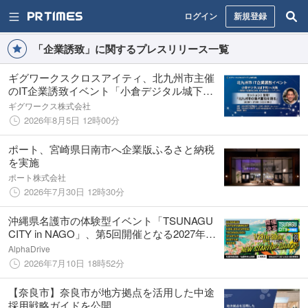
ログイン
新規登録
「企業誘致」に関するプレスリリース一覧
ギグワークスクロスアイティ、北九州市主催
のIT企業誘致イベント「小倉デジタル城下町
in 大阪」に登壇
ギグワークス株式会社
2026年8月5日 12時00分
ポート、宮崎県日南市へ企業版ふるさと納税
を実施
ポート株式会社
2026年7月30日 12時30分
沖縄県名護市の体験型イベント「TSUNAGU
CITY in NAGO」、第5回開催となる2027年に
大幅リニューアル
AlphaDrive
2026年7月10日 18時52分
【奈良市】奈良市が地方拠点を活用した中途
採用戦略ガイドを公開