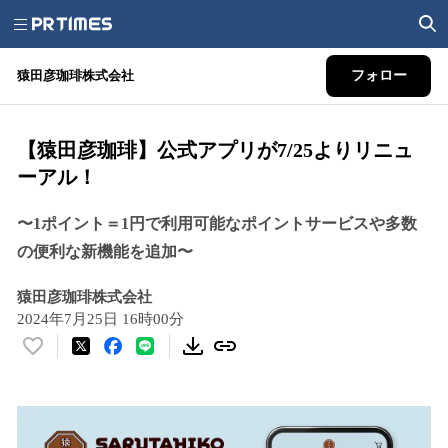
猿田彦珈琲株式会社
フォロー
【猿田彦珈琲】公式アプリが7/25よりリニュ
ーアル！
〜1ポイント＝1円で利用可能なポイントサービスや多数
の便利な新機能を追加〜
猿田彦珈琲株式会社
2024年7月25日 16時00分
い
い
ね
！
数