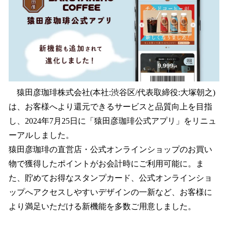
を
読
み
込
み
中
で
す
猿田彦珈琲株式会社(本社:渋谷区/代表取締役:大塚朝之)
は、お客様へより還元できるサービスと品質向上を目指
し、2024年7月25日に「猿田彦珈琲公式アプリ」をリニュ
ーアルしました。
猿田彦珈琲の直営店・公式オンラインショップのお買い
物で獲得したポイントがお会計時にご利用可能に。ま
た、貯めてお得なスタンプカード、公式オンラインショ
ップへアクセスしやすいデザインの一新など、お客様に
より満足いただける新機能を多数ご用意しました。