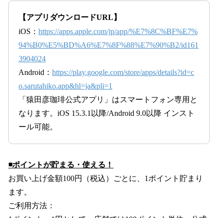
【アプリダウンロードURL】
iOS：
https://apps.apple.com/jp/app/%E7%8C%BF%E7%
94%B0%E5%BD%A6%E7%8F%88%E7%90%B2/id161
3904024
Android：
https://play.google.com/store/apps/details?id=c
o.sarutahiko.app&hl=ja&pli=1
「猿田彦珈琲公式アプリ」はスマートフォン専用と
なります。iOS 15.3.1以降/Android 9.0以降 インスト
ール可能。
◾️ポイントが貯まる・使える！
お買い上げ金額100円（税込）ごとに、1ポイント貯まり
ます。
ご利用方法：