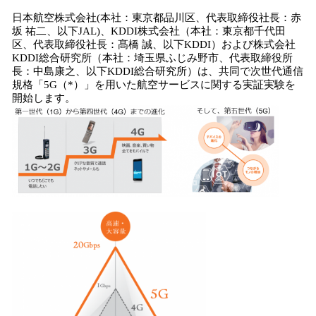
み
日本航空株式会社(本社：東京都品川区、代表取締役社長：赤
込
坂 祐二、以下JAL)、KDDI株式会社（本社：東京都千代田
み
区、代表取締役社長：髙橋 誠、以下KDDI）および株式会社
中
KDDI総合研究所（本社：埼玉県ふじみ野市、代表取締役所
長：中島康之、以下KDDI総合研究所）は、共同で次世代通信
で
規格「5G（*）」を用いた航空サービスに関する実証実験を
す
開始します。