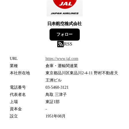
日本航空株式会社
217
フォロワー
フォロー
RSS
URL
https://www.jal.com
業種
倉庫・運輸関連業
本社所在地
東京都品川区東品川2-4-11 野村不動産天
王洲ビル
電話番号
03-5460-3121
代表者名
鳥取 三津子
上場
東証1部
資本金
-
設立
1951年08月