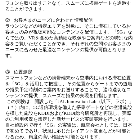
フォンを取り出すことなく、スムーズに搭乗ゲートを通過す
ることができます。
② お客さまのニーズに合わせた情報配信
ラウンジなどの特定エリアを対象に、そこに滞在しているお
客さまのみが視聴可能なコンテンツを配信します。「5G」な
らではの、VRを含めた高精細な映像やご案内などの特別な内
容をご覧いただくことができ、それぞれの空間やお客さまの
ニーズに合わせた最適なコンテンツの提供が可能となりま
す。
③ 位置測定
スマートフォンなどの携帯端末から空港内における滞在位置
を「5G」を活用して把握し、その位置からゲートまでの道順
や搭乗予定時刻のご案内をお送りすることで、適時適切なコ
ンテンツの提供、スムーズな搭乗の実現を目指します。
この実験は、開設した「JAL Innovation Lab（以下、ラボ）」
（＊）内に、5G通信環境を備えた搭乗ゲートなどの空港施設
を模した施設をKDDIおよびKDDI総合研究所と再現し、実際
のご利用状況を想定した新サービスの実証実験を行います。
自社施設内で行う「5G」の実験は、航空会社としては、日本
で初めてであり、状況に応じたレイアウト変更などが可能と
なるため、精度の高い検証が可能となります。