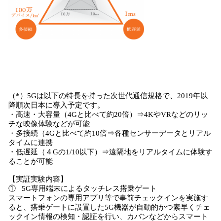
（*）5Gは以下の特長を持った次世代通信規格で、2019年以
降順次日本に導入予定です。
・高速・大容量（4Gと比べて約20倍）⇒4KやVRなどのリッ
チな映像体験などが可能
・多接続（4Gと比べて約10倍⇒各種センサーデータとリアル
タイムに連携
・低遅延（４Gの1/10以下）⇒遠隔地をリアルタイムに体験す
ることが可能
【実証実験内容】
① 5G専用端末によるタッチレス搭乗ゲート
スマートフォンの専用アプリ等で事前チェックインを実施す
ると、搭乗ゲートに設置した5G機器が自動的かつ素早くチェ
ックイン情報の検知・認証を行い、カバンなどからスマート