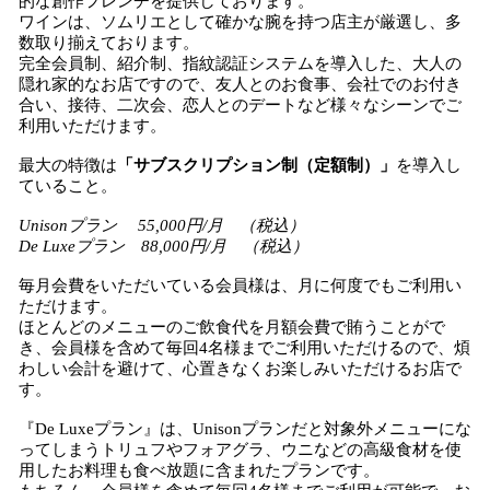
的な創作フレンチを提供しております。
ワインは、ソムリエとして確かな腕を持つ店主が厳選し、多
数取り揃えております。
完全会員制、紹介制、指紋認証システムを導入した、大人の
隠れ家的なお店ですので、友人とのお食事、会社でのお付き
合い、接待、二次会、恋人とのデートなど様々なシーンでご
利用いただけます。
最大の特徴は
「サブスクリプション制（定額制）」
を導入し
ていること。
Unisonプラン 55,000円/月 （税込）
De Luxeプラン 88,000円/月 （税込）
毎月会費をいただいている会員様は、月に何度でもご利用い
ただけます。
ほとんどのメニューのご飲食代を月額会費で賄うことがで
き、会員様を含めて毎回4名様までご利用いただけるので、煩
わしい会計を避けて、心置きなくお楽しみいただけるお店で
す。
『De Luxeプラン』は、Unisonプランだと対象外メニューにな
ってしまうトリュフやフォアグラ、ウニなどの高級食材を使
用したお料理も食べ放題に含まれたプランです。