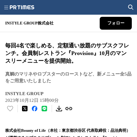
INSTYLE GROUP株式会社
フォロー
毎回4名で楽しめる、定額通い放題のサブスクフレ
ンチ。会員制レストラン『Provision』10月のマン
スリーメニューを提供開始。
真鯛のマリネやロブスターのローストなど、新メニュー全5品
をご用意いたしました
INSTYLE GROUP
2023年10月12日 15時00分
い
い
ね
！
株式会社Bounty of Life（本社：東京都渋谷区 代表取締役：品治典明）