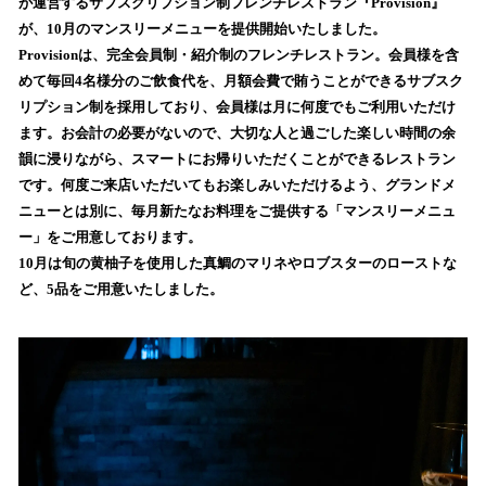
数
が運営するサブスクリプション制フレンチレストラン『Provision』
を
が、10月のマンスリーメニューを提供開始いたしました。
読
Provisionは、完全会員制・紹介制のフレンチレストラン。会員様を含
み
めて毎回4名様分のご飲食代を、月額会費で賄うことができるサブスク
込
リプション制を採用しており、会員様は月に何度でもご利用いただけ
み
ます。お会計の必要がないので、大切な人と過ごした楽しい時間の余
中
で
韻に浸りながら、スマートにお帰りいただくことができるレストラン
す
です。何度ご来店いただいてもお楽しみいただけるよう、グランドメ
ニューとは別に、毎月新たなお料理をご提供する「マンスリーメニュ
ー」をご用意しております。
10月は旬の黄柚子を使用した真鯛のマリネやロブスターのローストな
ど、5品をご用意いたしました。