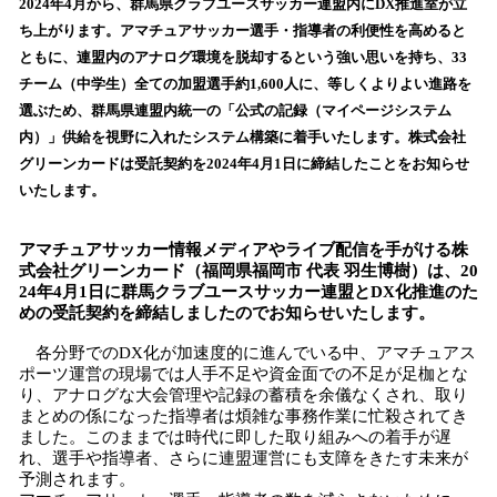
！
2024年4月から、群馬県クラブユースサッカー連盟内にDX推進室が立
数
ち上がります。アマチュアサッカー選手・指導者の利便性を高めると
を
ともに、連盟内のアナログ環境を脱却するという強い思いを持ち、33
読
チーム（中学生）全ての加盟選手約1,600人に、等しくよりよい進路を
み
選ぶため、群馬県連盟内統一の「公式の記録（マイページシステム
込
内）」供給を視野に入れたシステム構築に着手いたします。株式会社
み
グリーンカードは受託契約を2024年4月1日に締結したことをお知らせ
中
で
いたします。
す
アマチュアサッカー情報メディアやライブ配信を手がける株
式会社グリーンカード（福岡県福岡市 代表 羽生博樹）は、20
24年4月1日に群馬クラブユースサッカー連盟とDX化推進のた
めの受託契約を締結しましたのでお知らせいたします。
各分野でのDX化が加速度的に進んでいる中、アマチュアス
ポーツ運営の現場では人手不足や資金面での不足が足枷とな
り、アナログな大会管理や記録の蓄積を余儀なくされ、取り
まとめの係になった指導者は煩雑な事務作業に忙殺されてき
ました。このままでは時代に即した取り組みへの着手が遅
れ、選手や指導者、さらに連盟運営にも支障をきたす未来が
予測されます。