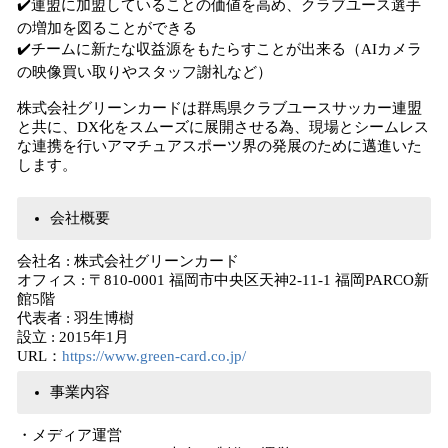
✔️連盟に加盟していることの価値を高め、クラブユース選手
の増加を図ることができる
✔️チームに新たな収益源をもたらすことが出来る（AIカメラ
の映像買い取りやスタッフ謝礼など）
株式会社グリーンカードは群馬県クラブユースサッカー連盟
と共に、DX化をスムーズに展開させる為、現場とシームレス
な連携を行いアマチュアスポーツ界の発展のために邁進いた
します。
会社概要​
会社名 : 株式会社グリーンカード
オフィス : 〒810-0001 福岡市中央区天神2-11-1 福岡PARCO新
館5階
代表者 : 羽生博樹
設立 : 2015年1月
URL：
https://www.green-card.co.jp/
事業内容
・メディア運営