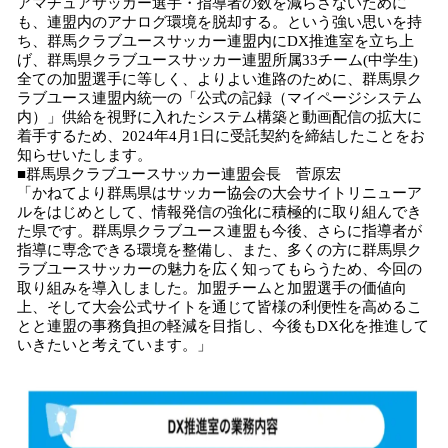
アマチュアサッカー選手・指導者の数を減らさないために
も、連盟内のアナログ環境を脱却する。という強い思いを持
ち、群馬クラブユースサッカー連盟内にDX推進室を立ち上
げ、群馬県クラブユースサッカー連盟所属33チーム(中学生)
全ての加盟選手に等しく、よりよい進路のために、群馬県ク
ラブユース連盟内統一の「公式の記録（マイページシステム
内）」供給を視野に入れたシステム構築と動画配信の拡大に
着手するため、2024年4月1日に受託契約を締結したことをお
知らせいたします。
■群馬県クラブユースサッカー連盟会長 菅原宏
「かねてより群馬県はサッカー協会の大会サイトリニューア
ルをはじめとして、情報発信の強化に積極的に取り組んでき
た県です。群馬県クラブユース連盟も今後、さらに指導者が
指導に専念できる環境を整備し、また、多くの方に群馬県ク
ラブユースサッカーの魅力を広く知ってもらうため、今回の
取り組みを導入しました。加盟チームと加盟選手の価値向
上、そして大会公式サイトを通じて皆様の利便性を高めるこ
とと連盟の事務負担の軽減を目指し、今後もDX化を推進して
いきたいと考えています。」