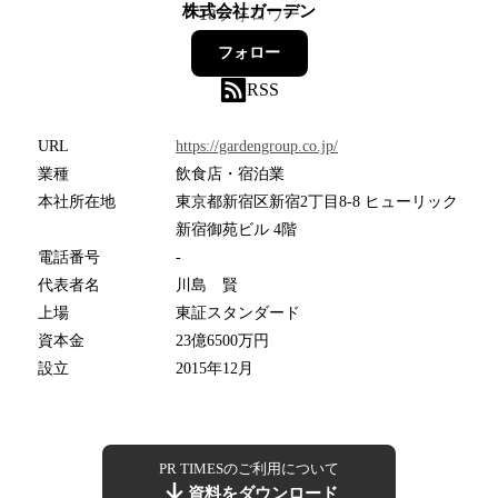
株式会社ガーデン
18
フォロワー
フォロー
RSS
URL
https://gardengroup.co.jp/
業種
飲食店・宿泊業
本社所在地
東京都新宿区新宿2丁目8-8 ヒューリック
新宿御苑ビル 4階
電話番号
-
代表者名
川島 賢
上場
東証スタンダード
資本金
23億6500万円
設立
2015年12月
PR TIMESのご利用について
資料をダウンロード