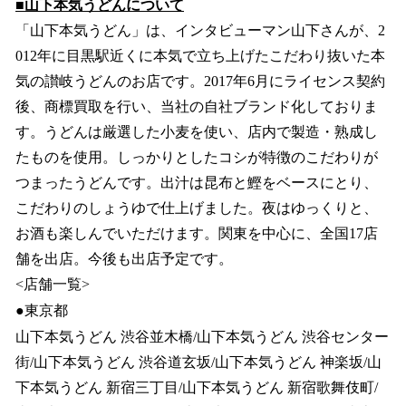
■山下本気うどんについて
「山下本気うどん」は、インタビューマン山下さんが、2
012年に目黒駅近くに本気で立ち上げたこだわり抜いた本
気の讃岐うどんのお店です。2017年6月にライセンス契約
後、商標買取を行い、当社の自社ブランド化しておりま
す。うどんは厳選した小麦を使い、店内で製造・熟成し
たものを使用。しっかりとしたコシが特徴のこだわりが
つまったうどんです。出汁は昆布と鰹をベースにとり、
こだわりのしょうゆで仕上げました。夜はゆっくりと、
お酒も楽しんでいただけます。関東を中心に、全国17店
舗を出店。今後も出店予定です。
<店舗一覧>
●東京都
山下本気うどん 渋谷並木橋/山下本気うどん 渋谷センター
街/山下本気うどん 渋谷道玄坂/山下本気うどん 神楽坂/山
下本気うどん 新宿三丁目/山下本気うどん 新宿歌舞伎町/