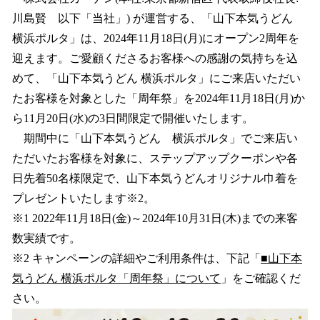
数
川島賢 以下「当社」) が運営する、「山下本気うどん
を
横浜ポルタ」は、2024年11月18日(月)にオープン2周年を
読
み
迎えます。ご愛顧くださるお客様への感謝の気持ちを込
込
めて、「山下本気うどん 横浜ポルタ」にご来店いただい
み
たお客様を対象とした「周年祭」を2024年11月18日(月)か
中
で
ら11月20日(水)の3日間限定で開催いたします。
す
期間中に「山下本気うどん 横浜ポルタ」でご来店い
ただいたお客様を対象に、ステップアップクーポンや各
日先着50名様限定で、山下本気うどんオリジナル巾着を
プレゼントいたします※2。
※1 2022年11月18日(金)～2024年10月31日(木)までの来客
数実績です。
※2 キャンペーンの詳細やご利用条件は、下記「
■山下本
気うどん 横浜ポルタ「周年祭」について
」をご確認くだ
さい。