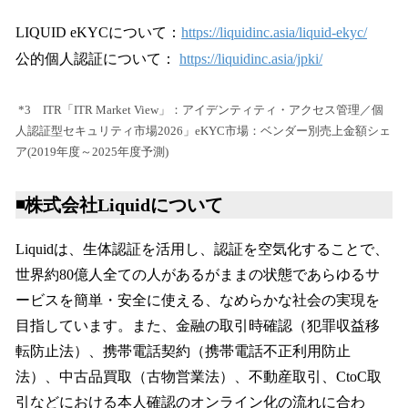
LIQUID eKYCについて：
https://liquidinc.asia/liquid-ekyc/
公的個人認証について：
https://liquidinc.asia/jpki/
*3 ITR「ITR Market View」：アイデンティティ・アクセス管理／個
人認証型セキュリティ市場2026」eKYC市場：ベンダー別売上金額シェ
ア(2019年度～2025年度予測)
◾️株式会社Liquidについて
Liquidは、生体認証を活用し、認証を空気化することで、
世界約80億人全ての人があるがままの状態であらゆるサ
ービスを簡単・安全に使える、なめらかな社会の実現を
目指しています。また、金融の取引時確認（犯罪収益移
転防止法）、携帯電話契約（携帯電話不正利用防止
法）、中古品買取（古物営業法）、不動産取引、CtoC取
引などにおける本人確認のオンライン化の流れに合わ