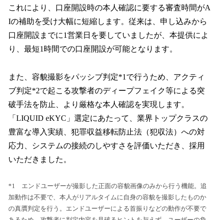
これにより、口座開設時の本人確認に要する審査時間がA
Iの補助を受け大幅に短縮します。従来は、申し込みから
口座開設までに1営業日を要していましたが、本提供によ
り、最短1時間での口座開設が可能となります。
また、容貌撮影をパッシブ判定*1で行うため、アクティ
ブ判定*2で起こる攻撃者のディープフェイク等による突
破手法を防止、より厳格な本人確認を実現します。
「LIQUID eKYC」選定にあたって、業界トップクラスの
豊富な導入実績、犯罪収益移転防止法（犯収法）への対
応力、システムの接続のしやすさを評価いただき、採用
いただきました。
*1 エンドユーザーが撮影した正面の容貌画像のみから行う機能。追
加動作は不要で、本人がリアルタイムに自身の容貌を撮影したものか
の真贋判定を行う。エンドユーザーによる首振りなどの動作が不要で
あるため、攻撃者に判定内容を見破るヒントを与えず、ユーザーの負