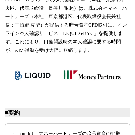
数
央区、代表取締役：長谷川 敬起）は、株式会社マネーパ
を
ートナーズ（本社：東京都港区、代表取締役会長兼社
読
み
長：宇留野 真澄）が提供する暗号資産CFD取引に、オン
込
ライン本人確認サービス「LIQUID eKYC」を提供しま
み
す。これにより、口座開設時の本人確認に要する時間
中
で
が、AIの補助を受け大幅に短縮します。
す
◾️要約
・Liquidは、マネーパートナーズの暗号資産CFD取