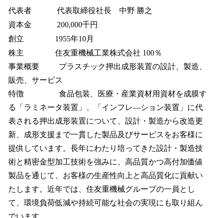
代表者 代表取締役社長 中野 勝之
資本金 200,000千円
創立 1955年10月
株主 住友重機械工業株式会社 100％
事業概要 プラスチック押出成形装置の設計、製造、
販売、サービス
特徴 食品包装、医療・産業資材用資材を成膜す
る「ラミネータ装置」、「インフレ―ション装置」に代
表される押出成形装置について、設計・製造から改造更
新、成形支援まで一貫した製品及びサービスをお客様に
提供しています。長年にわたり培ってきた設計・製造技
術と精密金型加工技術を強みに、高品質かつ高付加価値
製品を通じて、お客様の生産性向上と高品質化に貢献い
たします。近年では、住友重機械グループの一員とし
て、環境負荷低減や持続可能な社会の実現にも取り組ん
でいます。