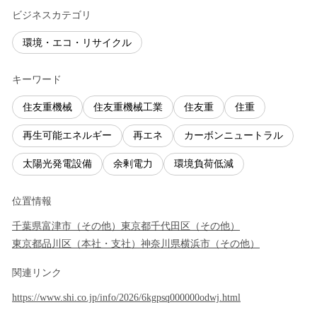
ビジネスカテゴリ
環境・エコ・リサイクル
キーワード
住友重機械
住友重機械工業
住友重
住重
再生可能エネルギー
再エネ
カーボンニュートラル
太陽光発電設備
余剰電力
環境負荷低減
位置情報
千葉県
富津市
（
その他
）
東京都
千代田区
（
その他
）
東京都
品川区
（
本社・支社
）
神奈川県
横浜市
（
その他
）
関連リンク
https://www.shi.co.jp/info/2026/6kgpsq000000odwj.html