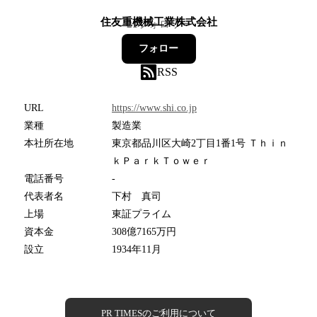
住友重機械工業株式会社
21
フォロワー
フォロー
RSS
URL
https://www.shi.co.jp
業種
製造業
本社所在地
東京都品川区大崎2丁目1番1号 Ｔｈｉｎ
ｋＰａｒｋＴｏｗｅｒ
電話番号
-
代表者名
下村 真司
上場
東証プライム
資本金
308億7165万円
設立
1934年11月
PR TIMESのご利用について