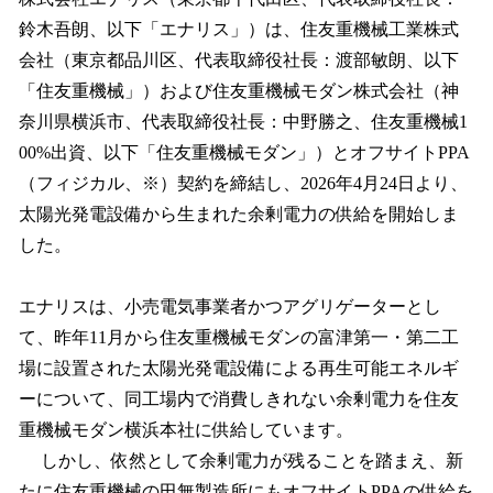
数
鈴木吾朗、以下「エナリス」）は、住友重機械工業株式
を
会社（東京都品川区、代表取締役社長：渡部敏朗、以下
読
み
「住友重機械」）および住友重機械モダン株式会社（神
込
奈川県横浜市、代表取締役社長：中野勝之、住友重機械1
み
00%出資、以下「住友重機械モダン」）とオフサイトPPA
中
で
（フィジカル、※）契約を締結し、2026年4月24日より、
す
太陽光発電設備から生まれた余剰電力の供給を開始しま
した。
エナリスは、小売電気事業者かつアグリゲーターとし
て、昨年11月から住友重機械モダンの富津第一・第二工
場に設置された太陽光発電設備による再生可能エネルギ
ーについて、同工場内で消費しきれない余剰電力を住友
重機械モダン横浜本社に供給しています。
しかし、依然として余剰電力が残ることを踏まえ、新
たに住友重機械の田無製造所にもオフサイトPPAの供給を