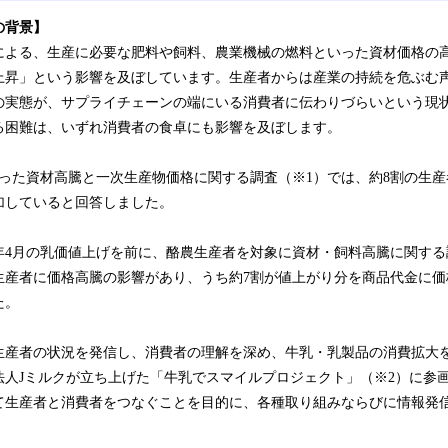
の背景】
による、生産に必要な肥料や飼料、農業機械の燃料といった資材価格の
上昇」という影響を及ぼしています。生産者からは産業の持続を危ぶむ
の実態が、サプライチェーンの端にいる消費者に伝わりづらいという現
る困難は、いずれ消費者の食卓にも影響を及ぼします。
に行った資材高騰と一次生産物価格に関する調査（※1）では、約8割の生産
加していると回答しました。
3年4月の乳価値上げを前に、酪農生産者を対象に資材・飼料高騰に関す
生産者に価格高騰の影響があり、うち約7割が値上がり分を商品代金に価
た。
生産者の状況を発信し、消費者の理解を深め、牛乳・乳製品の消費拡大
法人Jミルクが立ち上げた「牛乳でスマイルプロジェクト」（※2）に参
て生産者と消費者をつなぐことを目的に、各種取り組みならびに情報発