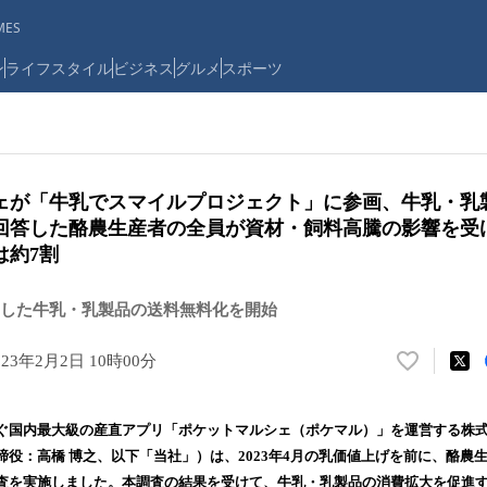
ES
ン
ライフスタイル
ビジネス
グルメ
スポーツ
ェが「牛乳でスマイルプロジェクト」に参画、牛乳・乳
回答した酪農生産者の全員が資材・飼料高騰の影響を受
は約7割
した牛乳・乳製品の送料無料化を開始
023年2月2日 10時00分
い
い
ね
ぐ国内最大級の産直アプリ「ポケットマルシェ（ポケマル）」を運営する株
！
締役：高橋 博之、以下「当社」）は、2023年4月の乳価値上げを前に、酪農
数
査を実施しました。本調査の結果を受けて、牛乳・乳製品の消費拡大を促進
を