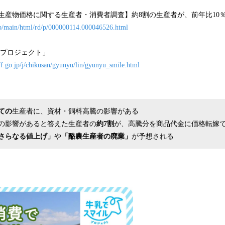
生産物価格に関する生産者・消費者調査】約8割の生産者が、前年比10
.jp/main/html/rd/p/000000114.000046526.html
ルプロジェクト」
f.go.jp/j/chikusan/gyunyu/lin/gyunyu_smile.html
ての
生産者に、資材・飼料高騰の影響がある
の影響があると答えた生産者の
約7割
が、高騰分を商品代金に価格転嫁
さらなる値上げ」
や
「酪農生産者の廃業」
が予想される