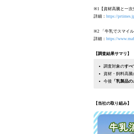
※1【資材高騰と一次
詳細：
https://prtimes
※2 「牛乳でスマイ
詳細：
https://www.maf
【調査結果サマリ】
調査対象の
すべ
資材・飼料高騰
今後
「乳製品の
【当社の取り組み】