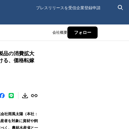
プレスリリースを受信
企業登録申請
会社概要
フォロー
製品の消費拡大
ける、価格転嫁
式会社雨風太陽（本社：
生産者を対象に資材や飼
すべく、農林水産省と一