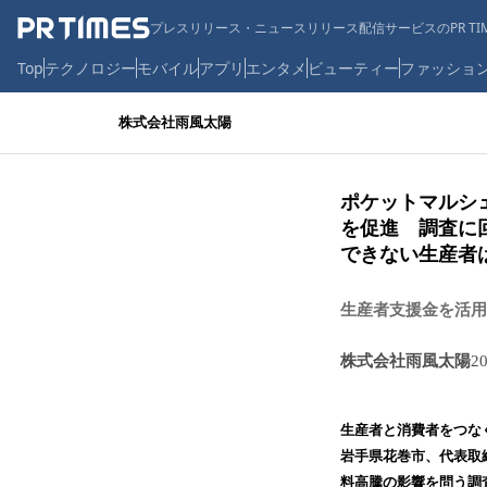
プレスリリース・ニュースリリース配信サービスのPR TIM
Top
テクノロジー
モバイル
アプリ
エンタメ
ビューティー
ファッショ
株式会社雨風太陽
ポケットマルシ
を促進 調査に
できない生産者
生産者支援金を活用
株式会社雨風太陽
2
生産者と消費者をつな
岩手県花巻市、代表取
料高騰の影響を問う調