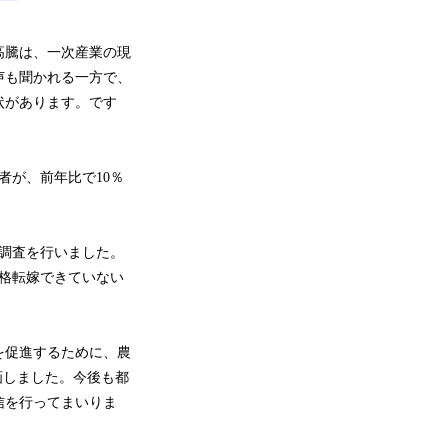
高騰は、一次産業の現
声も聞かれる一方で、
状があります。です
者が、前年比で10％
る調査を行いました。
格転嫁できていない
を促進するために、農
画しました。今後も都
信を行ってまいりま