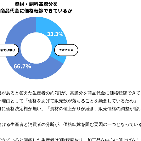
響があると答えた生産者の約7割が、高騰分を商品代金に価格転嫁できて
い理由として「価格をあげて販売数が落ちることを懸念しているため」
身に価格決定権が無い」「資材の値上がりが続き、販売価格の調整が追
おける生産者と消費者の分断が、価格転嫁を阻む要因の一つとなってい
できていると回答した生産者は3割程度おり、加工品を中心に値上げをし