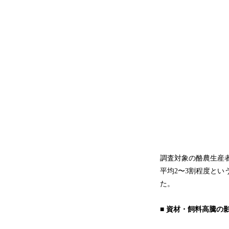
調査対象の酪農生産
平均2〜3割程度と
た。
■ 資材・飼料高騰