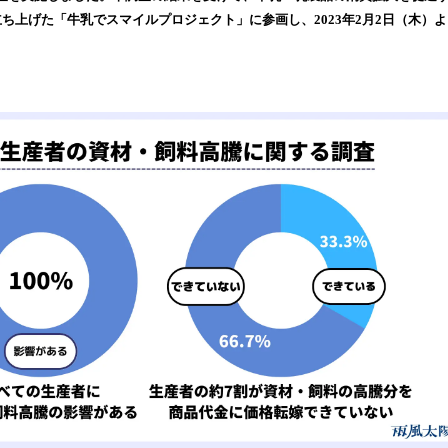
読
立ち上げた「牛乳でスマイルプロジェクト」に参画し、2023年2月2日（木）
み
。
込
み
中
で
す