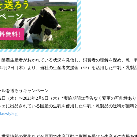
、酪農生産者がおかれている状況を発信し、消費者の理解を深め、乳・
3年2月2日（木）より、当社の生産者支援金（※）を活用した牛乳・乳製
ールを送ろうキャンペーン
月2日（木）〜2023年2月9日（木）*実施期間は予告なく変更の可能性あり
シェに出品されている国産の生乳を使用した牛乳・乳製品の送料が無料
.la/zsJy5eg
、世界情勢の変化などが原因で生産活動に影響を受けた生産者の支援を