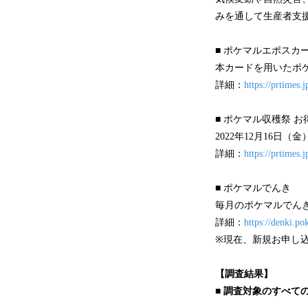
みを通して生産者支
■ ポケマルエポスカ
本カードを用いたポ
詳細：
https://prtimes
■ ポケマル収穫祭 
2022年12月16
詳細：
https://prtimes
■ ポケマルでんき
毎月のポケマルでんき
詳細：
https://denki.p
※現在、新規お申し
【調査結果】
■ 調査対象のすべて