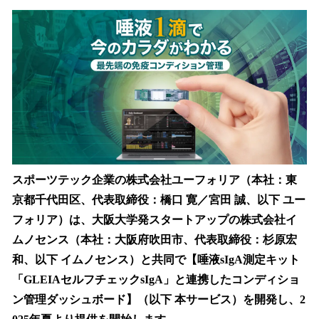
数
を
読
み
込
み
中
で
す
スポーツテック企業の株式会社ユーフォリア（本社：東
京都千代田区、代表取締役：橋口 寛／宮田 誠、以下 ユー
フォリア）は、大阪大学発スタートアップの株式会社イ
ムノセンス（本社：大阪府吹田市、代表取締役：杉原宏
和、以下 イムノセンス）と共同で【唾液sIgA測定キット
「GLEIAセルフチェックsIgA」と連携したコンディショ
ン管理ダッシュボード】（以下 本サービス）を開発し、2