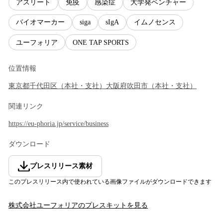
アスリート
免疫
感染症
大学発ベンチャー
バイオマーカー
siga
sIgA
イムノセンス
ユーフォリア
ONE TAP SPORTS
位置情報
東京都
千代田区
（
本社・支社
）
大阪府
吹田市
（
本社・支社
）
関連リンク
https://eu-phoria.jp/service/business
ダウンロード
プレスリリース素材
このプレスリリース内で使われている画像ファイルがダウンロードできます
株式会社ユーフォリア
のプレスキットを見る