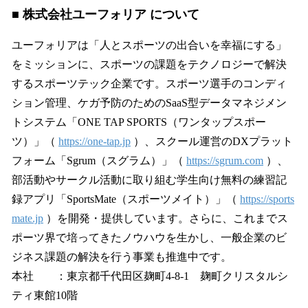
■ 株式会社ユーフォリア について
ユーフォリアは「人とスポーツの出合いを幸福にする」
をミッションに、スポーツの課題をテクノロジーで解決
するスポーツテック企業です。スポーツ選手のコンディ
ション管理、ケガ予防のためのSaaS型データマネジメン
トシステム「ONE TAP SPORTS（ワンタップスポー
ツ）」（
https://one-tap.jp
）、スクール運営のDXプラット
フォーム「Sgrum（スグラム）」（
https://sgrum.com
）、
部活動やサークル活動に取り組む学生向け無料の練習記
録アプリ「SportsMate（スポーツメイト）」（
https://sports
mate.jp
）を開発・提供しています。さらに、これまでス
ポーツ界で培ってきたノウハウを生かし、一般企業のビ
ジネス課題の解決を行う事業も推進中です。
本社 ：東京都千代田区麹町4-8-1 麹町クリスタルシ
ティ東館10階