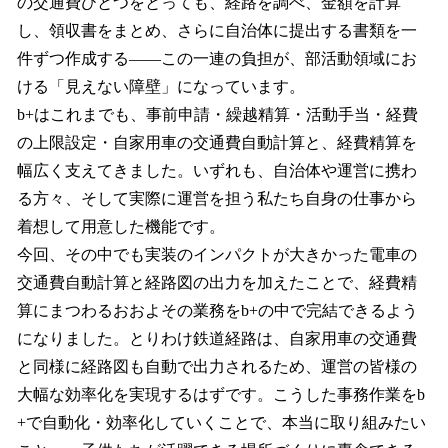
の交通費ひとつをとっても、経路を調べ、金額を計算
し、領収書をまとめ、さらに自治体に提出する書類を一
件ずつ作成する——この一連の負担が、部活動領域にお
ける「見えない障壁」になっています。
b+はこれまでも、事前申請・繰越精算・活動手当・経費
の上限設定・自家用車の交通費自動計算と、経費精算を
幅広く支えてきました。いずれも、自治体や運営に携わ
る方々、そして実際に運営を担う私たち自身の仕事から
着想して用意した機能です。
今回、その中でも実装のインパクトが大きかった電車の
交通費自動計算と経路図の出力を加えたことで、経費精
算にまつわるおおよその業務をb+の中で完結できるよう
になりました。とりわけ鉄道経路は、自家用車の交通費
と同様に経路図も自動で出力されるため、運営の皆様の
大幅な効率化を実現するはずです。こうした事務作業をb
+で自動化・効率化していくことで、本当に取り組みたい