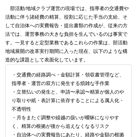
部活動/地域クラブ運営の現場では、指導者の交通費や
活動に伴う諸経費の精算、役割に応じた手当の支給、そ
して自治体への実費報告・提出書類の作成が、従来の方
法では、運営事務の大きな負担を生んでいるのは事実で
す。一見すると定型業務であるこれらの作業は、部活動
地域展開の改革実行期間に入った現在、以下のような構
造的な課題として表面化しています。
・交通費の経路調べ・金額計算・領収書管理など、
指導者・運営の双方に発生する煩雑な手作業
・立替払いの発生と、申請〜承認〜精算が個人のや
り取りや紙・表計算に依存することによる属人化・
不透明性
・月をまたぐ調整や繰越の扱いが曖昧になりやす
く、精算の根拠が後から追えなくなるリスク
・自治体への実費報告にあたり、経路や金額の根拠