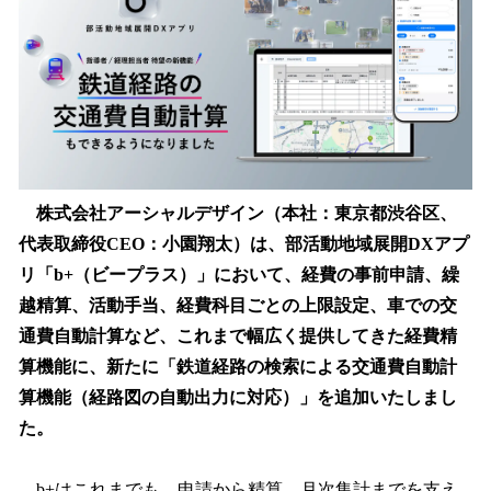
を
読
み
込
み
中
で
す
株式会社アーシャルデザイン（本社：東京都渋谷区、
代表取締役CEO：小園翔太）は、部活動地域展開DXアプ
リ「b+（ビープラス）」において、経費の事前申請、繰
越精算、活動手当、経費科目ごとの上限設定、車での交
通費自動計算など、これまで幅広く提供してきた経費精
算機能に、新たに「鉄道経路の検索による交通費自動計
算機能（経路図の自動出力に対応）」を追加いたしまし
た。
b+はこれまでも、申請から精算、月次集計までを支え