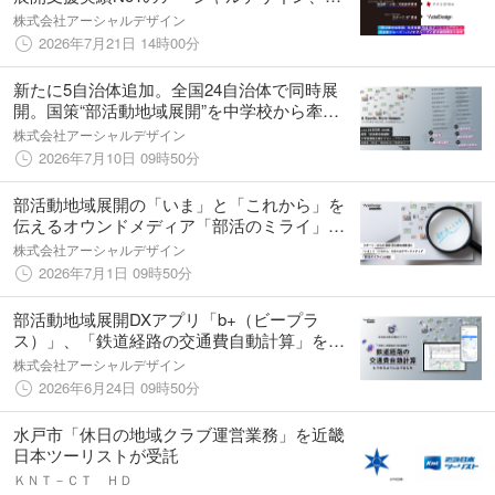
合塾グループ・パソナグループと資本業務提
株式会社アーシャルデザイン
携を締結
2026年7月21日 14時00分
新たに5自治体追加。全国24自治体で同時展
開。国策“部活動地域展開”を中学校から牽引
するトップランナー
株式会社アーシャルデザイン
2026年7月10日 09時50分
部活動地域展開の「いま」と「これから」を
伝えるオウンドメディア「部活のミライ」を
開設
株式会社アーシャルデザイン
2026年7月1日 09時50分
部活動地域展開DXアプリ「b+（ビープラ
ス）」、「鉄道経路の交通費自動計算」を新
たに追加し、部活動/地域クラブ運営の"経費精
株式会社アーシャルデザイン
算のDX化"を加速
2026年6月24日 09時50分
水戸市「休日の地域クラブ運営業務」を近畿
日本ツーリストが受託
ＫＮＴ－ＣＴ ＨＤ