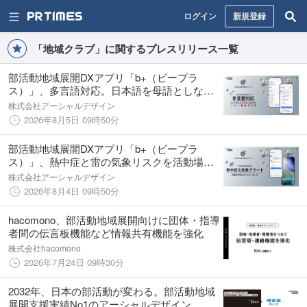
ログイン
新規登録
「地域クラブ」に関するプレスリリース一覧
部活動地域展開DXアプリ「b+（ビープラ
ス）」、多言語対応。日本語を母語としない
保護者・生徒・指導者の“言語の壁”を解消へ
株式会社アーシャルデザイン
2026年8月5日 09時50分
部活動地域展開DXアプリ「b+（ビープラ
ス）」、熱中症と雷の気象リスクを活動場所
ごとに自動判定してプッシュ通知で届ける
株式会社アーシャルデザイン
「気象アラート」を搭載
2026年8月4日 09時50分
hacomono、部活動地域展開向けに団体・指導
者間の伝言板機能など情報共有機能を強化
株式会社hacomono
2026年7月24日 09時30分
2032年、日本の部活動が変わる。部活動地域
展開支援実績No1のアーシャルデザイン、河