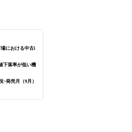
。
市場における中古i
~価値下落率が低い機
活況~発売月（9月）