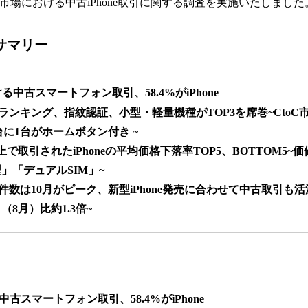
数
C市場における中古iPhone取引に関する調査を実施いたしました
を
読
果サマリー
み
込
み
中
ける中古スマートフォン取引、58.4%がiPhone
で
引件数ランキング、指紋認証、小型・軽量機種がTOP3を席巻~CtoC
す
2台に1台がホームボタン付き ~
0円以上で取引されたiPhoneの平均価格下落率TOP5、BOTTOM5
」「デュアルSIM」~
e取引件数は10月がピーク、新型iPhone発売に合わせて中古取引も
8月）比約1.3倍~
る中古スマートフォン取引、58.4%がiPhone