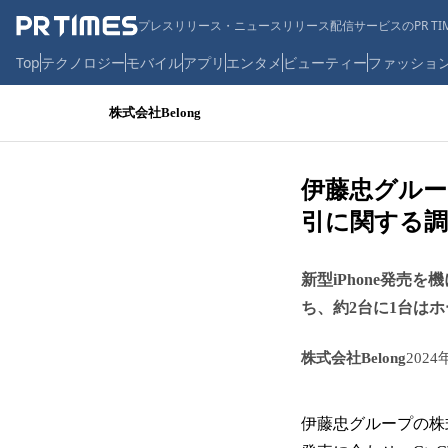
プレスリリース・ニュースリリース配信サービスのPR TIM
Top
テクノロジー
モバイル
アプリ
エンタメ
ビューティー
ファッショ
株式会社Belong
伊藤忠グループの
引に関する調
新型iPhone発売
ち、約2台に1台は
株式会社Belong
2024
伊藤忠グループの株式