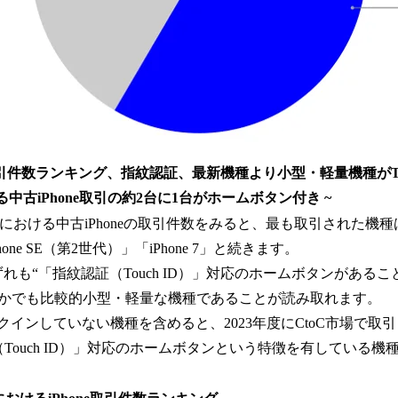
hone取引件数ランキング、指紋認証、最新機種より小型・軽量機種がT
中古iPhone取引の約2台に1台がホームボタン付き ~
市場における中古iPhoneの取引件数をみると、最も取引された機種は「
ne SE（第2世代）」「iPhone 7」と続きます。
ずれも“「指紋認証（Touch ID）」対応のホームボタンがあること
かでも比較的小型・軽量な機種であることが読み取れます。
クインしていない機種を含めると、2023年度にCtoC市場で取引さ
Touch ID）」対応のホームボタンという特徴を有している機