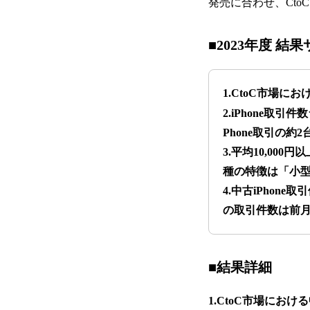
発売に合わせ、Cto
■2023年度 結
1.CtoC市場にお
2.iPhone取
Phone取引の約
3.平均10,00
種の特徴は「小型
4.中古iPhon
の取引件数は前月（
■結果詳細
1.CtoC市場におけ