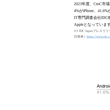
2023年度、CtoC
4%がiPhone、41
IT専門調査会社I
Appleとなってい
※1 IDC Japanプ
日発表）
https://www.idc.