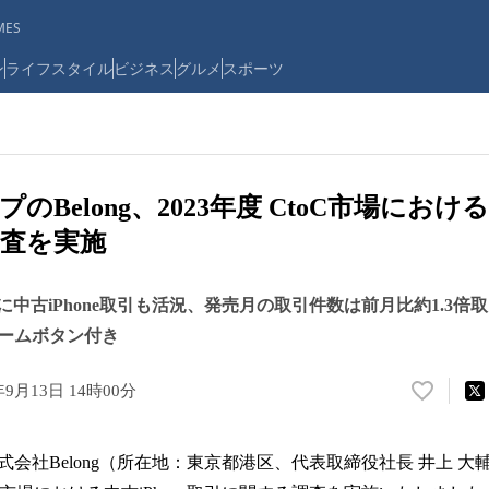
ES
ン
ライフスタイル
ビジネス
グルメ
スポーツ
Belong、2023年度 CtoC市場における中
査を実施
を機に中古iPhone取引も活況、発売月の取引件数は前月比約1.3
ホームボタン付き
年9月13日 14時00分
い
い
ね
会社Belong（所在地：東京都港区、代表取締役社長 井上 大輔）
！