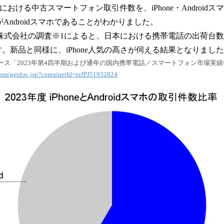
市場における中古スマートフォン取引件数を、iPhone・Androidス
.6%がAndroidスマホであることがわかりました。
DC株式会社の調査※1によると、日本における携帯電話の出荷台
ます。新品と同様に、iPhone人気の高さが伺える結果となりまし
レスリリース「2023年第4四半期および通年の国内携帯電話／スマートフォン市場実績
com/getdoc.jsp?containerId=prJPJ51932824