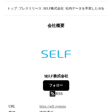
トップ
プレスリリース
SELF株式会社
社内データを学習したAIを、Slac
会社概要
SELF株式会社
32
フォロワー
フォロー
RSS
URL
https://self.systems