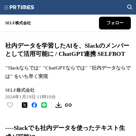
SELF株式会社
フォロー
社内データを学習したAIを、Slackのメンバー
として活用可能に / ChatGPT連携 SELFBOT
"Slackならでは" "ChatGPTならでは" "社内データならで
は" をいち早く実現
SELF株式会社
2024年1月19日 11時10分
い
い
ね
！
----Slackでも社内データを使ったテキスト生
数