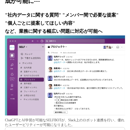
成が可能に---
を
読
"社内データに関する質問" "メンバー間で必要な提案"
み
込
"個人ごとに提案してほしい内容"
み
など、業務に関する幅広い問題に対応が可能へ
中
で
す
ChatGPTとAI学習が可能なSELFBOTが、Slack上のロボット連携を行い、優れ
たユーザービリティーが可能になりました。