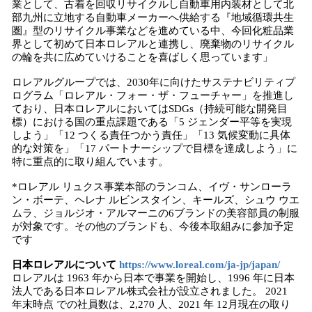
業として、古着を回収リサイクルし自動車用内装材として北
部九州に立地する自動車メーカーへ供給する『地域循環共生
圏』型のリサイクル事業などを進めている中、今回化粧品業
界として初めて日本ロレアルと連携し、廃棄物のリサイクル
の輪を共に広めていけることを喜ばしく思っています」
ロレアルグループでは、2030年に向けたサステナビリティプ
ログラム「ロレアル・フォー・ザ・フューチャー」を推進し
ており、日本ロレアルにおいてはSDGs（持続可能な開発目
標）における国の重点課題である「5 ジェンダー平等を実現
しよう」「12 つくる責任つかう責任」「13 気候変動に具体
的な対策を」「17 パートナーシップで目標を達成しよう」に
特に重点的に取り組んでいます。
*ロレアル リュクス事業本部のランコム、イヴ・サンローラ
ン・ボーテ、ヘレナ ルビンスタイン、キールズ、シュウ ウエ
ムラ、ジョルジオ・アルマーニの6ブランドの美容部員の制服
が対象です。その他のブランドも、今後本取組みに参加予定
です
日本ロレアルについて
https://www.loreal.com/ja-jp/japan/
ロレアルは 1963 年から日本で事業を開始し、1996 年に日本
法人である日本ロレアル株式会社が設立されました。 2021
年末時点 での社員数は、2,270 人、2021 年 12月現在の取り