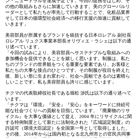
ン・ニュートラルを達成予定です。今回の提携をはじめ、そ
の他の取組みもさらに加速していきます。美のグローバルリ
ーダーとして私たちが率先して行動することで、化粧品業界
そして日本の循環型社会経済への移行支援の加速に貢献して
いきます」
美容部員が所属するブランドを統括する日本ロレアル 副社長
ロレアル リュクス事業本部長オリヴィエ・ラシェは以下の通
り述べています。
「今回の試みにより、美容部員へサステナブルな取組みへの
参加機会を提供できることを嬉しく思います。制服は、私た
ちのブランドの世界観をつくる重要な要素であり、お客様と
私たちの大事な接点のひとつです。その制服が役目を終えた
後、新しい形に生まれ変わり、社会へ貢献できるのは素晴ら
しいことです。私も美容部員も誇りに感じています」
チクマの代表取締役社長である堀松 渉氏は以下の通り述べて
います。
「チクマは『環境』『安全』『安心』をキーワードに持続可
能な社会づくりへの貢献を目指しています。『廃棄物のリサ
イクル』を大事な価値として捉え、2004 年にリサイクルに関
する特例制度として新たに法制化された『広域認定制度』の
許認可（環境大臣認定）を全国第一号として取得しました。
その後、2014年からは国内初となる北九州市との官民共同事