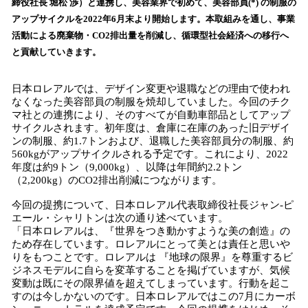
締役社長 堀松 渉）と連携し、美容業界で初めて、美容部員(*) の制服の
み
アップサイクルを2022年6月末より開始します。本取組みを通し、事業
込
活動による廃棄物・CO2排出量を削減し、循環型社会経済への移行へ
み
と貢献していきます。
中
で
す
日本ロレアルでは、デザイン変更や退職などの理由で使われ
なくなった美容部員の制服を焼却していました。今回のチク
マ社との連携により、そのすべてが自動車部品としてアップ
サイクルされます。初年度は、倉庫に在庫のあった旧デザイ
ンの制服、約1.7トンおよび、退職した美容部員分の制服、約
560kgがアップサイクルされる予定です。これにより、2022
年度は約9トン（9,000kg）、以降は年間約2.2トン
（2,200kg）のCO2排出削減につながります。
今回の提携について、日本ロレアル代表取締役社長ジャン-ピ
エール・シャリトンは次の通り述べています。
「日本ロレアルは、『世界をつき動かすような美の創造』の
ため存在しています。ロレアルにとって美とは責任と思いや
りをもつことです。ロレアルは 『地球の限界』を尊重するビ
ジネスモデルに自らを変革することを掲げていますが、気候
変動は既にその限界値を超えてしまっています。行動を起こ
すのは今しかないのです。日本ロレアルではこの7月にカーボ