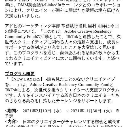
年は、DMM英会話やLinkedInラーニングとのコラボレーショ
ンにより、クリエイターが海外に羽ばたき活躍の場を広げる
支援も行いました。
アドビのマーケティング本部 常務執行役員 里村 明洋は今回
の連携について、「このたび、Adobe Creative Residency
Community Fundの活動として、TikTokと連携したことで、次
世代のクリエイティブに関わる人々の活動を支援し、成長を
サポートする体制がより充実したことを大変嬉しく思いま
す。このプログラムを通じ、熱気あふれる活動の数々から生
まれるクリエイティビティに大いに期待しています」と述べ
ています。
プログラム概要
「【NEW LAYERS】 -誰も見たことのないクリエイティブ
を。- 」は、Adobe Creative Residency Community Fundと
TikTokによる、次世代を担うクリエイターの支援プログラム
です。人々をインスパイアする若き日本のクリエイターたち
のさらなる高みを目指したチャレンジをサポートします。
<期間>
2021年2月10日（水） ～ 2021年11月30日（火） ※
予定
<内容>
日本のクリエイターがチャレンジする機会と成長す