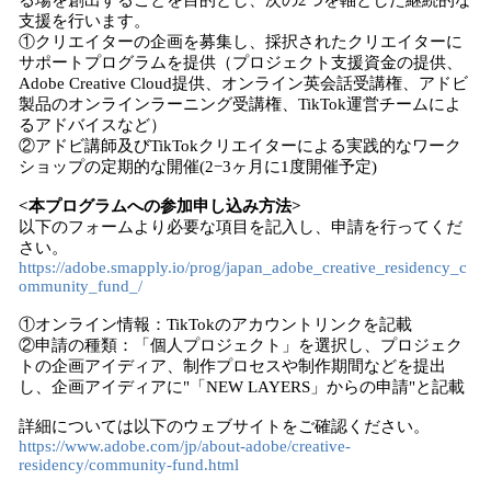
る場を創出することを目的とし、次の2つを軸とした継続的な
支援を行います。
①クリエイターの企画を募集し、採択されたクリエイターに
サポートプログラムを提供（プロジェクト支援資金の提供、
Adobe Creative Cloud提供、オンライン英会話受講権、アドビ
製品のオンラインラーニング受講権、TikTok運営チームによ
るアドバイスなど）
②アドビ講師及びTikTokクリエイターによる実践的なワーク
ショップの定期的な開催(2−3ヶ月に1度開催予定)
<本プログラムへの参加申し込み方法>
以下のフォームより必要な項目を記入し、申請を行ってくだ
さい。
https://adobe.smapply.io/prog/japan_adobe_creative_residency_c
ommunity_fund_/
①オンライン情報：TikTokのアカウントリンクを記載
②申請の種類：「個人プロジェクト」を選択し、プロジェク
トの企画アイディア、制作プロセスや制作期間などを提出
し、企画アイディアに"「NEW LAYERS」からの申請"と記載
詳細については以下のウェブサイトをご確認ください。
https://www.adobe.com/jp/about-adobe/creative-
residency/community-fund.html