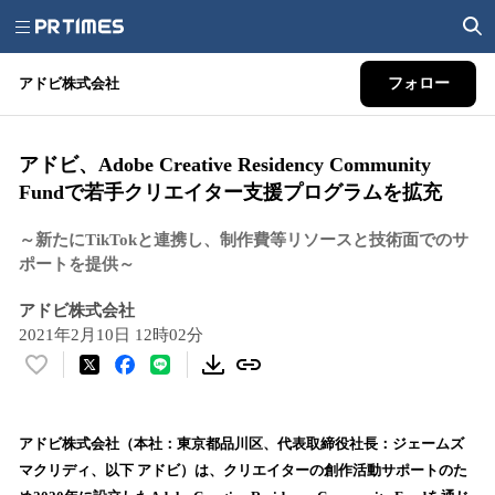
アドビ株式会社
フォロー
アドビ、Adobe Creative Residency Community
Fundで若手クリエイター支援プログラムを拡充
～新たにTikTokと連携し、制作費等リソースと技術面でのサ
ポートを提供～
アドビ株式会社
2021年2月10日 12時02分
い
い
ね
！
アドビ株式会社（本社：東京都品川区、代表取締役社長：ジェームズ
数
マクリディ、以下 アドビ）は、クリエイターの創作活動サポートのた
を