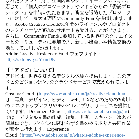
されたファンドです。企画内容やクリエイティブのスキルに
応じて、「個人のプロジェクト」やアドビからの「委託プロ
ジェクト」を申請いただきます。審査を通過したプロジェク
トに対して、最大50万円のCommunity Fundを提供します。ま
た、Adobe Creative Cloudの1年間のライセンスやプロダクト
のレクチャーなど追加のサポートも受けることができます。
さらに、Community Fundに参加している世界中のクリエイタ
ーとのコミュニティに参加でき、新しい出会いや情報交換の
場として活用いただけます。
Adobe Creative Residency Fund ウェブサイト：
https://adobe.ly/2YkmDlv
【「アドビ」について】
アドビは、世界を変えるデジタル体験を提供します。このア
ドビのビジョンは3つのクラウドサービスで支えられていま
す。
Creative Cloud（
https://www.adobe.com/jp/creativecloud.html
）
は、写真、デザイン、ビデオ、web、UXなどのための20以上
の デスクトップアプリやモバイルアプリ、サービスを提供し
ています。Document Cloud（
https://acrobat.adobe.com/jp/ja/
）
では、デジタル文書の作成、編集、共有、スキャン、署名が
簡単にでき、デバイスに関わらず文書のやり取りと共同作業
が安全に行えます。Experience
Cloud（
https://www.adobe.com/jp/what-is-adobe-experience-