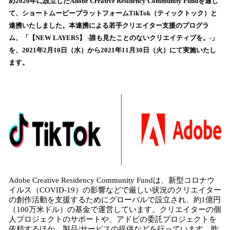
め2020年に設立したAdobe Creative Residency Community Fundを通じ
読
て、ショートムービープラットフォームTikTok（ティックトック）と
み
連携いたしました。本連携による若手クリエイター支援のプログラ
込
ム、「【NEW LAYERS】 -誰も見たことのないクリエイティブを。-」
み
を、2021年2月10日（水）から2021年11月30日（火）にて実施いたし
中
で
ます。
す
Adobe Creative Residency Community Fundは、新型コロナウ
イルス（COVID-19）の影響などで厳しい状況のクリエイター
の創作活動を支援するためにグローバルで設立され、約1億円
（100万米ドル）の基金で運営しています。クリエイターの個
人プロジェクトのサポートや、アドビの委託プロジェクトを
依頼するほか、製品/サービスの提供などを行っています。昨