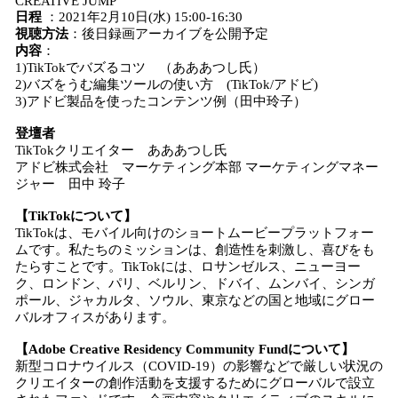
CREATIVE JUMP
日程
：2021年2月10日(水) 15:00-16:30
視聴方法
：後日録画アーカイブを公開予定
内容
：
1)TikTokでバズるコツ （あああつし氏）
2)バズをうむ編集ツールの使い方 (TikTok/アドビ)
3)アドビ製品を使ったコンテンツ例（田中玲子）
登壇者
TikTokクリエイター あああつし氏
アドビ株式会社 マーケティング本部 マーケティングマネー
ジャー 田中 玲子
【TikTokについて】
TikTokは、モバイル向けのショートムービープラットフォー
ムです。私たちのミッションは、創造性を刺激し、喜びをも
たらすことです。TikTokには、ロサンゼルス、ニューヨー
ク、ロンドン、パリ、ベルリン、ドバイ、ムンバイ、シンガ
ポール、ジャカルタ、ソウル、東京などの国と地域にグロー
バルオフィスがあります。
【Adobe Creative Residency Community Fundについて】
新型コロナウイルス（COVID-19）の影響などで厳しい状況の
クリエイターの創作活動を支援するためにグローバルで設立