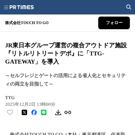
株式会社TOUCH TO GO
フォロー
JR東日本グループ運営の複合アウトドア施設
『リトルリトリートデポ』に「TTG-
GATEWAY」を導入
～セルフレジとゲートの活用による省人化とセキュリテ
ィの両立を目指して～
TTG
2025年12月2日 13時00分
い
い
ね
！
株式会社TOUCH TO GO（本社：東京都港区、代表取