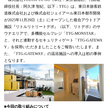
数
締役社長：阿久津 智紀、以下：TTG）は、東日本旅客鉄
を
道株式会社および株式会社ジェイアール東日本都市開発
読
み
が2025年11月29日（土）にオープンした複合アウトドア
込
施設『リトルリトリートデポ』（以下、リトデポ）のサ
み
ウナエリアで、多機能セルフレジ「TTG-MONSTAR」
中
で
と、それと連動するセキュリティゲート「TTG-GATEWA
す
Y」を採用いただきましたことをご報告いたします。ま
た、「TTG-GATEWAY」の温浴施設への導入は初の事例
となります。
■
今回の取り組みについて