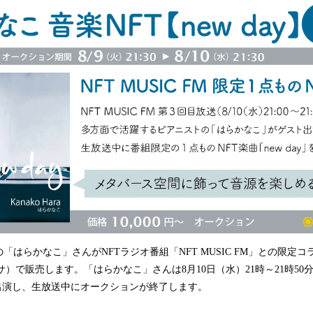
込
み
中
で
す
はらかなこ」さんがNFTラジオ番組「NFT MUSIC FM」との限定コラボ
キサ）で販売します。「はらかなこ」さんは8月10日（水）21時～21時50
スト出演し、生放送中にオークションが終了します。