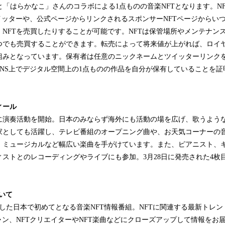
FM」と「はらかなこ」さんのコラボによる1点ものの音楽NFTとなります。N
式ツイッターや、公式ページからリンクされるスポンサーNFTページからい
NFTを売買したりすることが可能です。NFTは保管場所やメンテナン
つでも売買することができます。転売によって将来値が上がれば、ロイ
組みとなっています。保有者は任意のニックネームとツイッターリンク
SNS上でデジタル空間上の1点ものの作品を自分が保有していることを証
ィール
に演奏活動を開始。日本のみならず海外にも活動の場を広げ、歌うよう
家としても活躍し、テレビ番組のオープニング曲や、お天気コーナーの音
、ミュージカルなど幅広い楽曲を手がけています。また、ピアニスト、
ストとのレコーディングやライブにも参加。3月28日に発売された4枚目の
ついて
ートした日本で初めてとなる音楽NFT情報番組。NFTに関連する最新トレ
ャン、NFTクリエイターやNFT楽曲などにクローズアップして情報をお