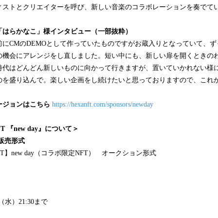
ィストとクリエイターを呼び、新しい音楽のコラボレーションを奏でて
「はらかなこ」様インタビュー（一部抜粋）
前にCMのDEMOとして作っていたものですがお蔵入りとなっていて、
の機会にアレンジをし直しました。短い中にも、新しい扉を開くときの
時代はどんどん新しいものに向かって行きますが、置いていかれない様
のを盛り込んで。楽しい企画をし続けたいと思っておりますので、これ
ージョンはこちら
https://hexanft.com/sponsors/newday
 『new day』について＞
と販売形式
T】new day（コラボ限定NFT） オークション形式
0（水）21:30まで