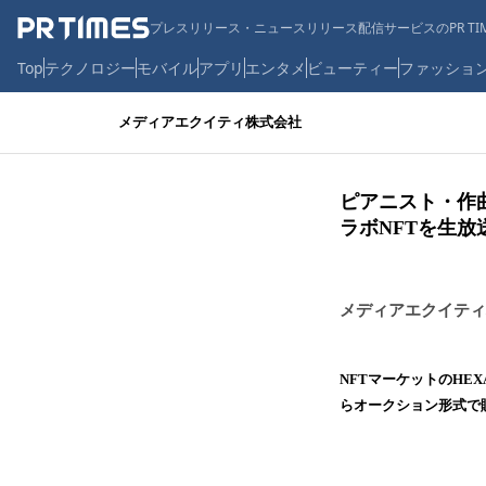
プレスリリース・ニュースリリース配信サービスのPR TIM
Top
テクノロジー
モバイル
アプリ
エンタメ
ビューティー
ファッショ
メディアエクイティ株式会社
ピアニスト・作曲
ラボNFTを生
メディアエクイティ
NFTマーケットのHEX
らオークション形式で