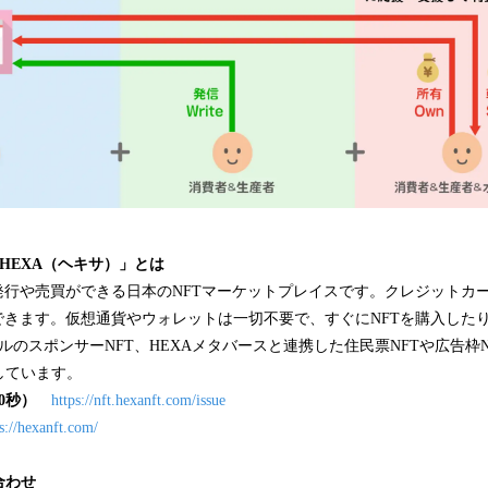
「HEXA（ヘキサ）」とは
発行や売買ができる日本のNFTマーケットプレイスです。クレジットカー
できます。仮想通貨やウォレットは一切不要で、すぐにNFTを購入した
アルのスポンサーNFT、HEXAメタバースと連携した住民票NFTや広告枠N
しています。
0秒）
https://nft.hexanft.com/issue
s://hexanft.com/
合わせ