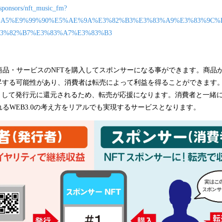
/sponsors/nft_music_fm?
%97%A5%E9%99%90%E5%AE%9A%E3%82%B3%E3%83%A9%E3%83%9C
3%82%B7%E3%83%A7%E3%83%B3
商品・サービスのNFTを購入してスポンサーになる事ができます。商品
上昇する可能性があり、消費者は転売によって利益を得ることができます
ィとして発行元に還元されるため、転売が応援になります。消費者と一緒
るWEB3.0の考え方をリアルでも実現するサービスとなります。