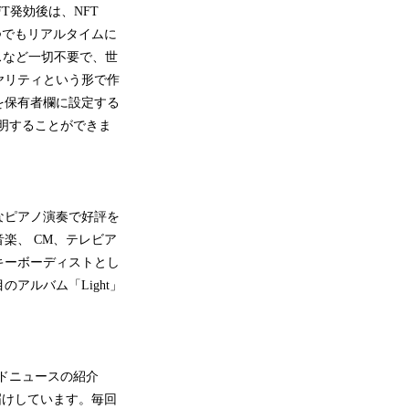
FT発効後は、NFT
つでもリアルタイムに
スなど一切不要で、世
ヤリティという形で作
を保有者欄に設定する
明することができま
なピアノ演奏で好評を
楽、 CM、テレビア
キーボーディストとし
アルバム「Light」
ンドニュースの紹介
届けしています。毎回