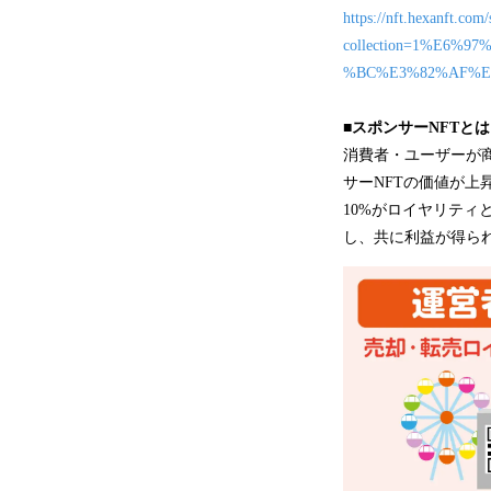
https://nft.hexanft.com
collection=1%E6
%BC%E3%82%AF%E
■スポンサーNFTとは
消費者・ユーザーが
サーNFTの価値が
10%がロイヤリテ
し、共に利益が得られ