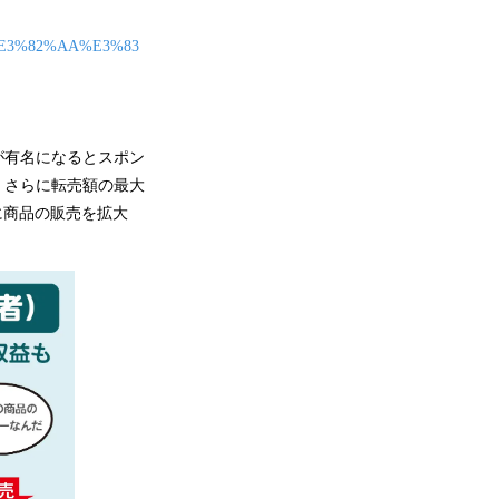
%E3%82%AA%E3%83
が有名になるとスポン
。さらに転売額の最大
に商品の販売を拡大