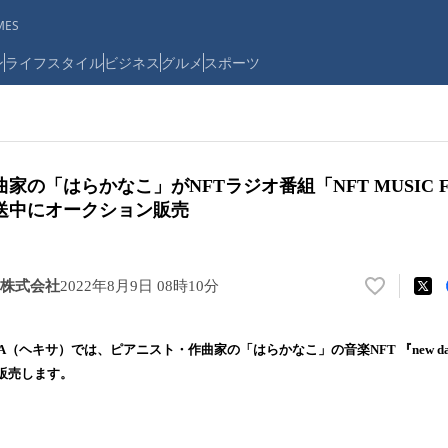
ES
ン
ライフスタイル
ビジネス
グルメ
スポーツ
家の「はらかなこ」がNFTラジオ番組「NFT MUSIC
放送中にオークション販売
株式会社
2022年8月9日 08時10分
い
い
ね
A（ヘキサ）では、ピアニスト・作曲家の「はらかなこ」の音楽NFT 『new da
！
販売します。
数
を
読
み