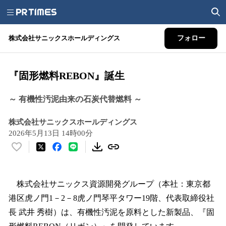
株式会社サニックスホールディングス
フォロー
『固形燃料REBON』誕生
～ 有機性汚泥由来の石炭代替燃料 ～
株式会社サニックスホールディングス
2026年5月13日 14時00分
い
い
ね
！
株式会社サニックス資源開発グループ（本社：東京都
数
港区虎ノ門1－2－8虎ノ門琴平タワー19階、代表取締役社
を
長 武井 秀樹）は、有機性汚泥を原料とした新製品、『固
読
み