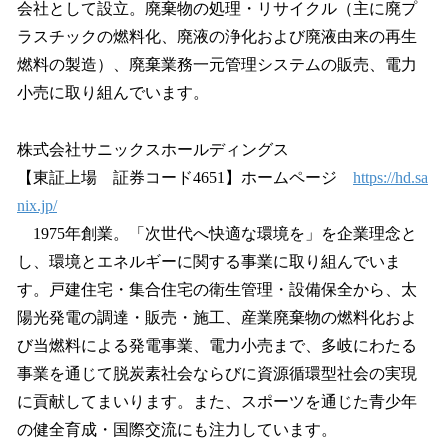
会社として設立。廃棄物の処理・リサイクル（主に廃プ
ラスチックの燃料化、廃液の浄化および廃液由来の再生
燃料の製造）、廃棄業務一元管理システムの販売、電力
小売に取り組んでいます。
株式会社サニックスホールディングス
【東証上場 証券コード4651】ホームページ
https://hd.sa
nix.jp/
1975年創業。「次世代へ快適な環境を」を企業理念と
し、環境とエネルギーに関する事業に取り組んでいま
す。戸建住宅・集合住宅の衛生管理・設備保全から、太
陽光発電の調達・販売・施工、産業廃棄物の燃料化およ
び当燃料による発電事業、電力小売まで、多岐にわたる
事業を通じて脱炭素社会ならびに資源循環型社会の実現
に貢献してまいります。また、スポーツを通じた青少年
の健全育成・国際交流にも注力しています。