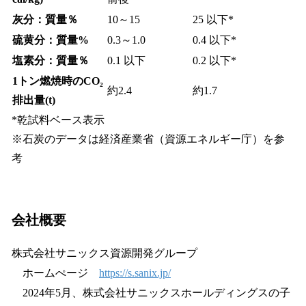
灰分：質量％
10～15
25 以下*
硫黄分：質量%
0.3～1.0
0.4 以下*
塩素分：質量％
0.1 以下
0.2 以下*
1トン燃焼時のCO₂
約2.4
約1.7
排出量(t)
*乾試料ベース表示
※石炭のデータは経済産業省（資源エネルギー庁）を参
考
会社概要
株式会社サニックス資源開発グループ
ホームぺージ
https://s.sanix.jp/
2024年5月、株式会社サニックスホールディングスの子