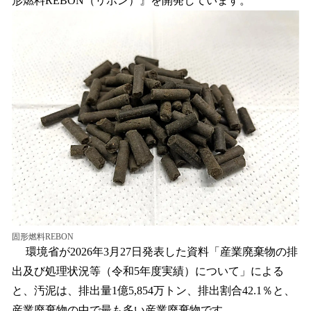
形燃料REBON（リボン）』を開発しています。
込
み
中
で
す
固形燃料REBON
環境省が2026年3月27日発表した資料「産業廃棄物の排
出及び処理状況等（令和5年度実績）について」による
と、汚泥は、排出量1億5,854万トン、排出割合42.1％と、
産業廃棄物の中で最も多い産業廃棄物です。