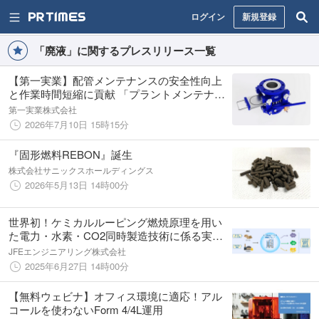
ログイン
新規登録
「廃液」に関するプレスリリース一覧
【第一実業】配管メンテナンスの安全性向上
と作業時間短縮に貢献 「プラントメンテナン
スショー」出展のお知らせ
第一実業株式会社
2026年7月10日 15時15分
『固形燃料REBON』誕生
株式会社サニックスホールディングス
2026年5月13日 14時00分
世界初！ケミカルルーピング燃焼原理を用い
た電力・水素・CO2同時製造技術に係る実証
試験の開始
JFEエンジニアリング株式会社
2025年6月27日 14時00分
【無料ウェビナ】オフィス環境に適応！アル
コールを使わないForm 4/4L運用