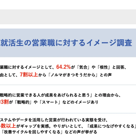
み
込
み
中
で
す