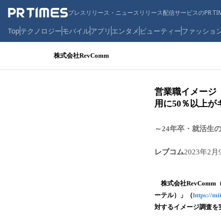
プレスリリース・ニュースリリース配信サービスのPR TIM
Top
テクノロジー
モバイル
アプリ
エンタメ
ビューティー
ファッショ
株式会社RevComm
営業職イメージ
用に50％以上が
～24年卒・就活生
レブコム
2023年2月
株式会社RevComm
ーテル）」（
https://mi
対するイメージ調査を