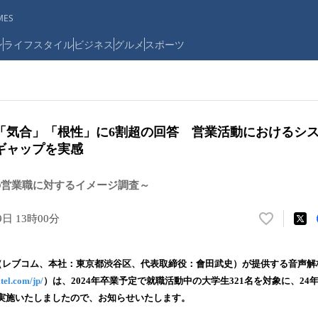
ES
ン
ライフスタイル
ビジネス
グルメ
スポーツ
「気合」「根性」に6割超の回答 営業活動におけるシ
ギャップを実感
の営業職に対するイメージ調査～
9日 13時00分
い
い
ね
（レブコム、本社：東京都渋谷区、代表取締役：會田武史）が提供する音声解析AI
！
itel.com/jp/
）は、2024年卒業予定で就職活動中の大学生321名を対象に、2
数
実施いたしましたので、お知らせいたします。
を
読