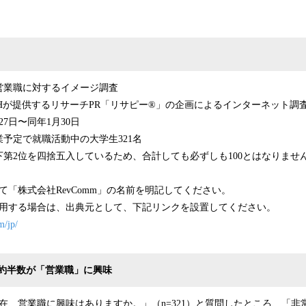
営業職に対するイメージ調査
ECHが提供するリサーチPR「リサピー®︎」の企画によるインターネット調
27日〜同年1月30日
業予定で就職活動中の大学生321名
第2位を四捨五入しているため、合計しても必ずしも100とはなりませ
て「株式会社RevComm」の名前を明記してください。
使用する場合は、出典元として、下記リンクを設置してください。
m/jp/
の約半数が「営業職」に興味
在、営業職に興味はありますか。」（n=321）と質問したところ、「非