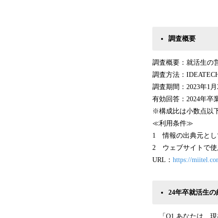
調査概要
調査概要：就活生の
調査方法：IDEAT
調査期間：2023年1月
有効回答：2024年卒
※構成比は小数点以下
≪利用条件≫
1 情報の出典元とし
2 ウェブサイトで
URL：
https://miitel.co
24年卒就活生
「Q1.あなたは、現