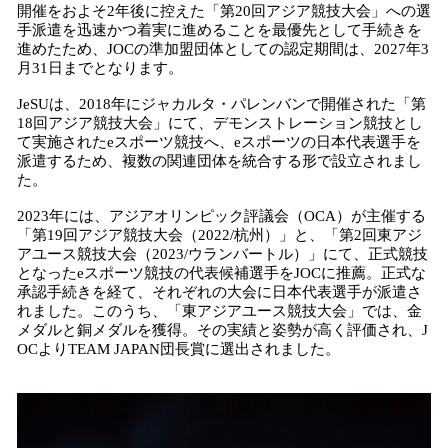
開催をおよそ2年後に控えた「第20回アジア競技大会」への選
込
手派遣を迅速かつ着実に進めることを最優先として手続きを
み
進めたため、JOCの準加盟団体としての認定期間は、2027年3
中
月31日までとなります。
で
す
JeSUは、2018年にジャカルタ・パレンバンで開催された「第
18回アジア競技大会」にて、デモンストレーション競技とし
て実施されたeスポーツ競技へ、eスポーツの日本代表選手を
派遣するため、複数の関連団体を統合する形で設立されまし
た。
2023年には、アジアオリンピック評議会（OCA）が主催する
「第19回アジア競技大会（2022/杭州）」と、「第2回東アジ
アユース競技大会（2023/ウランバートル）」にて、正式競技
となったeスポーツ競技の代表候補選手をJOCに推薦。正式な
承認手続きを経て、それぞれの大会に日本代表選手が派遣さ
れました。このうち、「東アジアユース競技大会」では、金
メダルと銅メダルを獲得。その実績と姿勢が高く評価され、J
OCよりTEAM JAPAN団長賞に選出されました。