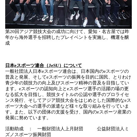
第20回アジア競技大会の成功に向けて、愛知・名古屋では昨
年から海外選手を招聘したプレイベントを実施し、機運を醸
成
日本eスポーツ連合（JeSU）について
一般社団法人日本eスポーツ連合は、日本国内のeスポーツの
普及と発展、そしてeスポーツの振興を目的に国民、とりわけ
青少年の競技力の向上及びスポーツ精神の普及を目指してい
ます。eスポーツの認知向上とeスポーツ選手の活躍の場の更
なる拡大を目指し、競技タイトルの公認や選手のプロライセ
ンス発行、そしてアジア競技大会をはじめとした国際的なeス
ポーツ大会への選手の派遣など様々な取り組みを行っていま
す。また、以下の団体の支援を受け、国内のeスポーツ産業の
発展に努めています。
活動助成 ： 一般財団法人上月財団 公益財団法人ミ
ズノスポーツ振興財団