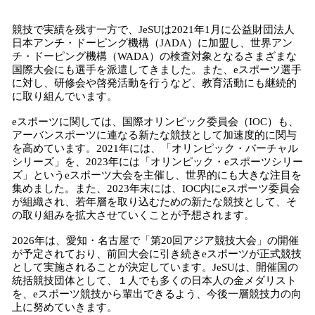
競技で実績を残す一方で、JeSUは2021年1月に公益財団法人
日本アンチ・ドーピング機構（JADA）に加盟し、世界アン
チ・ドーピング機構（WADA）の検査対象となるさまざまな
国際大会にも選手を派遣してきました。また、eスポーツ選手
に対し、研修会や啓発活動を行うなど、教育活動にも継続的
に取り組んでいます。
eスポーツに関しては、国際オリンピック委員会（IOC）も、
アーバンスポーツに連なる新たな競技として加速度的に関与
を高めています。2021年には、「オリンピック・バーチャル
シリーズ」を、2023年には「オリンピック・eスポーツシリー
ズ」というeスポーツ大会を主催し、世界的にも大きな注目を
集めました。また、2023年末には、IOC内にeスポーツ委員会
が組織され、若年層を取り込むための新たな競技として、そ
の取り組みを拡大させていくことが予想されます。
2026年は、愛知・名古屋で「第20回アジア競技大会」の開催
が予定されており、前回大会に引き続きeスポーツが正式競技
として実施されることが決定しています。JeSUは、開催国の
統括競技団体として、１人でも多くの日本人の金メダリスト
を、eスポーツ競技から輩出できるよう、今後一層競技力の向
上に努めていきます。