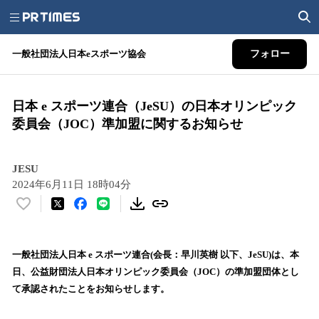
一般社団法人日本eスポーツ協会
フォロー
日本 e スポーツ連合（JeSU）の日本オリンピック
委員会（JOC）準加盟に関するお知らせ
JESU
2024年6月11日 18時04分
い
い
ね
！
一般社団法人日本 e スポーツ連合(会長：早川英樹 以下、JeSU)は、本
数
日、公益財団法人日本オリンピック委員会（JOC）の準加盟団体とし
を
て承認されたことをお知らせします。
読
み