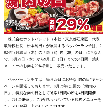
を
読
み
込
み
中
で
す
株式会社ホットパレット（本社：東京都江東区、代表
取締役社長：松本純男）が展開するペッパーランチは、2
024年8月29日（木）の「焼（8）肉（29）の日」にちなん
で、8月29日（木）から9月1日（日）までの4日間、焼肉
メニューのお肉を29%増量し、販売いたします。
ペッパーランチでは、毎月29日にお得な“肉の日”キャン
ペーンを開催しております。8月は年に1回の「焼肉の
日」、特別な肉の日として通常1日間の所を4日間開催
し、7月に発売し、ご好評いただいている焼肉メニューを
たっぷりお召し上がりいただけます。