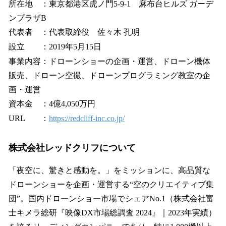
所在地 ：東京都港区虎ノ門5-9-1 麻布台ヒルズ ガーデ
ンプラザB
代表者 ：代表取締役 佐々木 孔明
設立 ：2019年5月15日
事業内容：ドローンショーの企画・運営、ドローン機体
販売、ドローン空撮、ドローンプログラミング教室の企
画・運営
資本金 ：4億4,050万円
URL ：
https://redcliff-inc.co.jp/
株式会社レッドクリフについて
「夜空に、驚きと感動を。」をミッションに、高品質な
ドローンショーを企画・運営する“空のクリエイティブ集
団”。国内ドローンショー市場でシェアNo.1（株式会社富
士キメラ総研『映像DX市場総調査 2024』｜2023年実績）