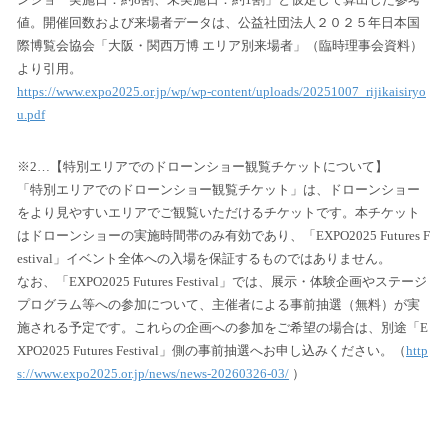
値。開催回数および来場者データは、公益社団法人２０２５年日本国
際博覧会協会「大阪・関西万博 エリア別来場者」（臨時理事会資料）
より引用。
https://www.expo2025.or.jp/wp/wp-content/uploads/20251007_rijikaisiryo
u.pdf
※2…【特別エリアでのドローンショー観覧チケットについて】
「特別エリアでのドローンショー観覧チケット」は、ドローンショー
をより見やすいエリアでご観覧いただけるチケットです。本チケット
はドローンショーの実施時間帯のみ有効であり、「EXPO2025 Futures F
estival」イベント全体への入場を保証するものではありません。
なお、「EXPO2025 Futures Festival」では、展示・体験企画やステージ
プログラム等への参加について、主催者による事前抽選（無料）が実
施される予定です。これらの企画への参加をご希望の場合は、別途「E
XPO2025 Futures Festival」側の事前抽選へお申し込みください。（
http
s://www.expo2025.or.jp/news/news-20260326-03/
）