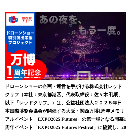
い
ね
！
数
を
読
み
込
み
中
で
す
ドローンショーの企画・運営を手がける株式会社レッド
クリフ（本社：東京都港区、代表取締役：佐々木 孔明、
以下「レッドクリフ」）は、公益社団法人２０２５年日
本国際博覧会協会が開催する大阪・関西万博1周年メモリ
アルイベント「EXPO2025 Futures」の第一弾となる開幕1
周年イベント「EXPO2025 Futures Festival」に協賛し、20