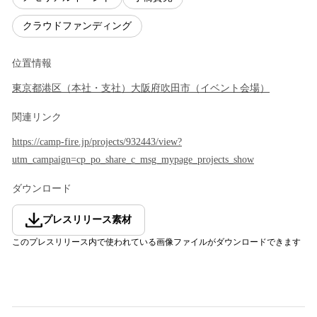
クラウドファンディング
位置情報
東京都
港区
（
本社・支社
）
大阪府
吹田市
（
イベント会場
）
関連リンク
https://camp-fire.jp/projects/932443/view?
utm_campaign=cp_po_share_c_msg_mypage_projects_show
ダウンロード
プレスリリース素材
このプレスリリース内で使われている画像ファイルがダウンロードできます