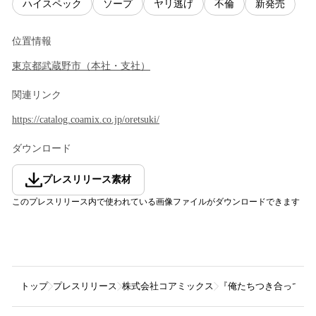
ハイスペック
ソープ
ヤリ逃げ
不倫
新発売
位置情報
東京都
武蔵野市
（
本社・支社
）
関連リンク
https://catalog.coamix.co.jp/oretsuki/
ダウンロード
プレスリリース素材
このプレスリリース内で使われている画像ファイルがダウンロードできます
トップ
プレスリリース
株式会社コアミックス
『俺たちつき合ってない