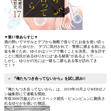
▼第17巻あらすじ▼
酒の勢いでマサルとデブから無断で借りてたお金を使い切っ
てしまったゆりか。 デブに気付かれて、警察に捕まる前にお
金を稼ぐため、ゆりかはソープで働くことを決意。 体を許す
ことに抵抗があるゆりかには“ある秘策”があるようで……。
しかし、ゆりかの元には一癖も二癖もある客が訪れてき
て！？
『俺たちつき合ってないから』を試し読み!!
『俺たちつき合ってないから』は、2019年10月よりWEBゼノ
ン編集部にて連載を開始。
年収3000万越えのハイスペック彼氏・ピュンピュンに翻弄さ
れるゆりかを描いた物語。