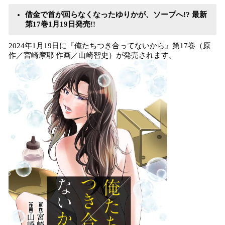
み
借金で首が回らなくなったゆりかが、ソープへ!? 最新
込
第17巻1月19日発売!!
み
中
2024年1月19日に『俺たちつき合ってないから』第17巻（原
で
作／宮崎摩耶 作画／山崎智史）が発売されます。
す