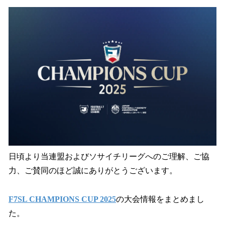
ね
！
数
を
読
み
込
み
中
で
す
日頃より当連盟およびソサイチリーグへのご理解、ご協
力、ご賛同のほど誠にありがとうございます。
F7SL CHAMPIONS CUP 2025
の大会情報をまとめまし
た。