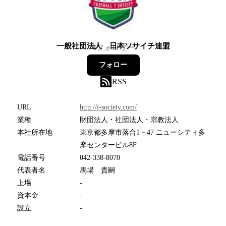
一般社団法人 日本ソサイチ連盟
4
フォロワー
フォロー
RSS
URL
http://j-society.com/
業種
財団法人・社団法人・宗教法人
本社所在地
東京都多摩市落合1－47 ニューシティ多
摩センタービル8F
電話番号
042-338-8070
代表者名
馬場 貴嗣
上場
-
資本金
-
設立
-