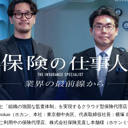
読
み
込
み
中
で
す
と「組織の強固な監査体制」を実現するクラウド型保険代理店システ
hokan（ホカン、本社：東京都中央区、代表取締役社長：横塚
ご利用中の保険代理店、株式会社保険見直し本舗様（ホケンミ