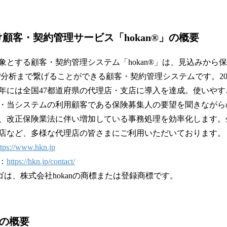
顧客・契約管理サービス「hokan®︎」の概要
象とする顧客・契約管理システム「hokan®︎」は、見込みから
/分析まで繋げることができる顧客・契約管理システムです。20
22年には全国47都道府県の代理店・支店に導入を達成。使いや
・当システムの利用顧客である保険募集人の要望を聞きながら
、改正保険業法に伴い増加している事務処理を効率化します。
店など、多様な代理店の皆さまにご利用いただいております。
ttps://www.hkn.jp
：
https://hkn.jp/contact/
anロゴは、株式会社hokanの商標または登録商標です。
nの概要