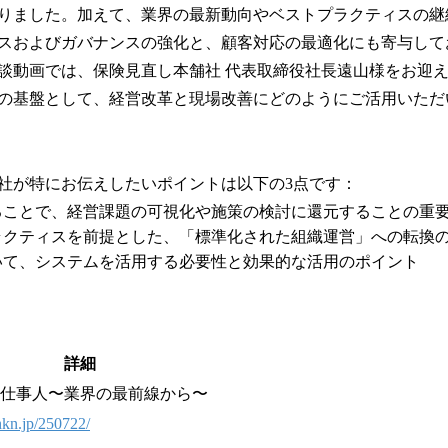
りました。加えて、業界の最新動向やベストプラクティスの継
スおよびガバナンスの強化と、顧客対応の最適化にも寄与して
動画では、保険見直し本舗社 代表取締役社長遠山様をお迎えし、
の基盤として、経営改革と現場改善にどのようにご活用いただ
社が特にお伝えしたいポイントは以下の3点です：
ることで、経営課題の可視化や施策の検討に還元することの重
プラクティスを前提とした、「標準化された組織運営」への転換
いて、システムを活用する必要性と効果的な活用のポイント
詳細
仕事人〜業界の最前線から〜
/hkn.jp/250722/