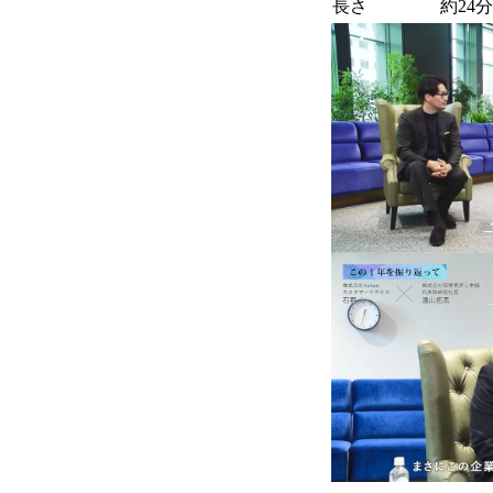
長さ
約24分