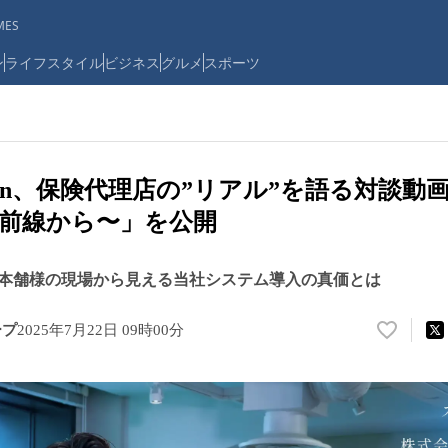
ES
ン
ライフスタイル
ビジネス
グルメ
スポーツ
kan、保険代理店の”リアル”を語る対談動
前線から〜」を公開
本舗様の現場から見える当社システム導入の真価とは
ープ
2025年7月22日 09時00分
い
い
ね
！
数
を