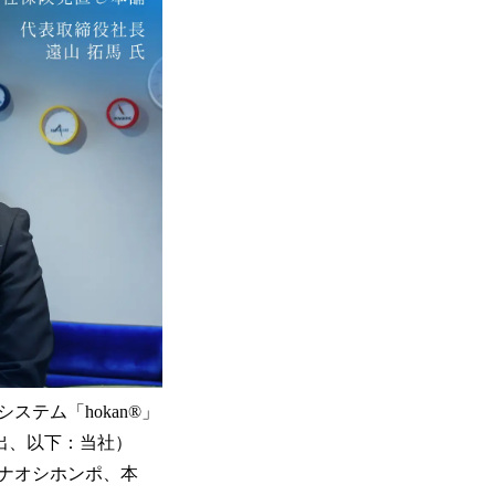
ム「hokan®︎」
 出、以下：当社）
ナオシホンポ、本