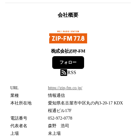
会社概要
株式会社ZIP-FM
26
フォロワー
フォロー
RSS
URL
https://zip-fm.co.jp/
業種
情報通信
本社所在地
愛知県名古屋市中区丸の内3-20-17 KDX
桜通ビル17F
電話番号
052-972-0778
代表者名
森野 浩司
上場
未上場