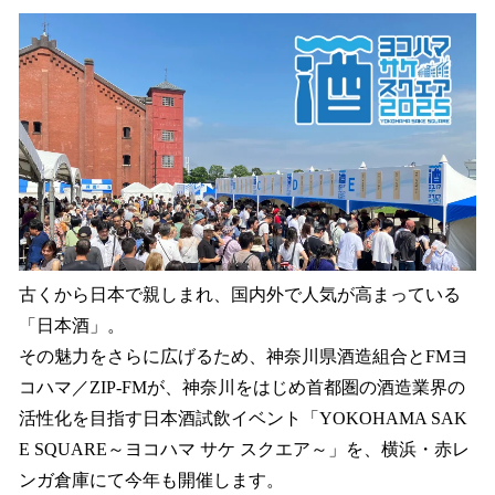
ね
！
数
を
読
み
込
み
中
で
す
古くから日本で親しまれ、国内外で人気が高まっている
「日本酒」。
その魅力をさらに広げるため、神奈川県酒造組合とFMヨ
コハマ／ZIP-FMが、神奈川をはじめ首都圏の酒造業界の
活性化を目指す日本酒試飲イベント「YOKOHAMA SAK
E SQUARE～ヨコハマ サケ スクエア～」を、横浜・赤レ
ンガ倉庫にて今年も開催します。