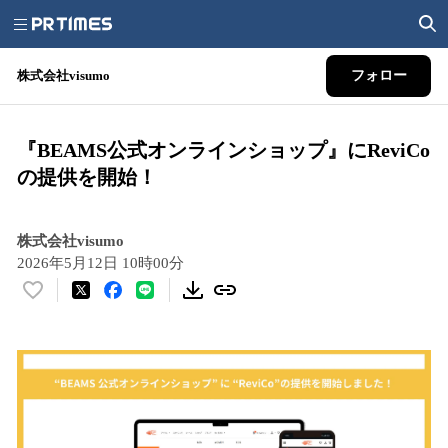
株式会社visumo
フォロー
『BEAMS公式オンラインショップ』にReviCo
の提供を開始！
株式会社visumo
2026年5月12日 10時00分
い
い
ね
！
数
を
読
み