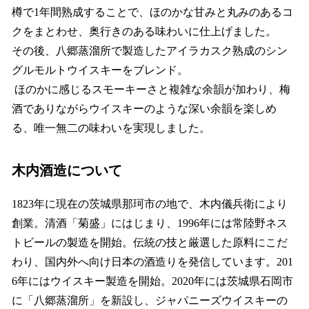
樽で1年間熟成することで、ほのかな甘みと丸みのあるコ
クをまとわせ、奥行きのある味わいに仕上げました。
その後、八郷蒸溜所で製造したアイラカスク熟成のシン
グルモルトウイスキーをブレンド。
ほのかに感じるスモーキーさと複雑な余韻が加わり、梅
酒でありながらウイスキーのような深い余韻を楽しめ
る、唯一無二の味わいを実現しました。
木内酒造について
1823年に現在の茨城県那珂市の地で、木内儀兵衛により
創業。清酒「菊盛」にはじまり、1996年には常陸野ネス
トビールの製造を開始。伝統の技と厳選した原料にこだ
わり、国内外へ向け日本の酒造りを発信しています。201
6年にはウイスキー製造を開始。2020年には茨城県石岡市
に「八郷蒸溜所」を新設し、ジャパニーズウイスキーの