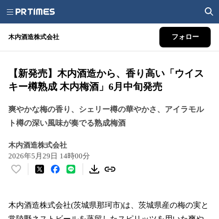
木内酒造株式会社
フォロー
【新発売】木内酒造から、香り高い「ウイス
キー樽熟成 木内梅酒」6月中旬発売
爽やかな梅の香り、シェリー樽の華やかさ、アイラモル
ト樽の深い風味が奏でる熟成梅酒
木内酒造株式会社
2026年5月29日 14時00分
い
い
ね
！
木内酒造株式会社(茨城県那珂市)は、茨城県産の梅の実と
数
常陸野ネストビールを蒸留したスピリッツを用いた爽や