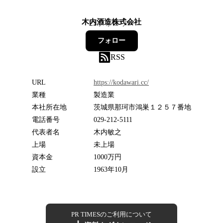
木内酒造株式会社
23
フォロワー
フォロー
RSS
URL
https://kodawari.cc/
業種
製造業
本社所在地
茨城県那珂市鴻巣１２５７番地
電話番号
029-212-5111
代表者名
木内敏之
上場
未上場
資本金
1000万円
設立
1963年10月
PR TIMESのご利用について