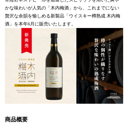
を
かな味わいが人気の「木内梅酒」から、これまでにない
読
み
贅沢な余韻を愉しめる新製品「ウイスキー樽熟成 木内梅
込
酒」を本年6月に販売いたします。
み
中
で
す
商品概要