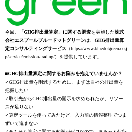
今回、
「GHG排出量算定」に関する調査
を実施した
株式
会社エスプールブルードットグリーン
は、
GHG排出量算
定コンサルティングサービス
（https://www.bluedotgreen.co.j
p/service/emission-trading/）を提供しています。
■GHG排出量算定に関するお悩みを抱えていませんか？
✓GHG排出量を削減するために、まずは自社の排出量を
把握したい
✓取引先からGHG排出量の開示を求められたが、リソー
スが足りない
✓算定ツールを使ってみたけど、入力前の情報整理でつま
ずいて進まない
✓そもそも算定に関する知識がゼロなので、まるっと代行