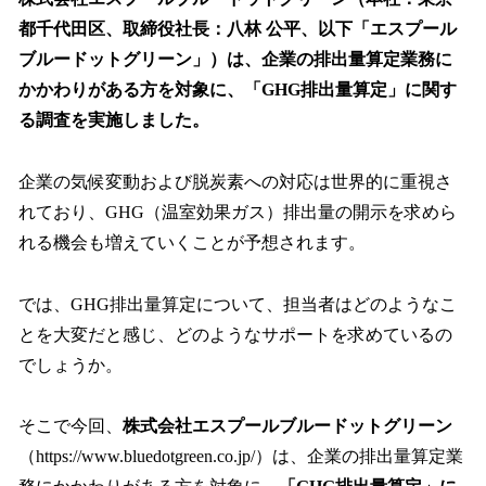
数
都千代田区、取締役社長：八林 公平、以下「エスプール
を
ブルードットグリーン」）は、企業の排出量算定業務に
読
み
かかわりがある方を対象に、「GHG排出量算定」に関す
込
る調査を実施しました。
み
中
で
企業の気候変動および脱炭素への対応は世界的に重視さ
す
れており、GHG（温室効果ガス）排出量の開示を求めら
れる機会も増えていくことが予想されます。
では、GHG排出量算定について、担当者はどのようなこ
とを大変だと感じ、どのようなサポートを求めているの
でしょうか。
そこで今回、
株式会社エスプールブルードットグリーン
（https://www.bluedotgreen.co.jp/）は、企業の排出量算定業