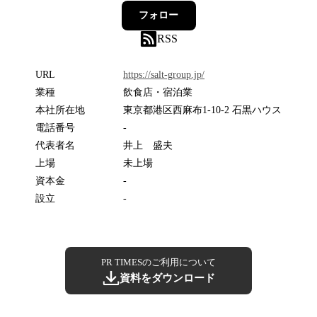
フォロー
RSS
URL
https://salt-group.jp/
業種
飲食店・宿泊業
本社所在地
東京都港区西麻布1-10-2 石黒ハウス
電話番号
-
代表者名
井上 盛夫
上場
未上場
資本金
-
設立
-
PR TIMESのご利用について
資料をダウンロード