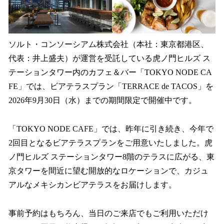
読
み
込
み
中
ソルト・コンソーシアム株式会社（本社：東京都港区、
で
代表：井上盛夫）が運営を受託している虎ノ門ヒルズ ス
す
テーションタワー内のカフェ＆バー「TOKYO NODE CA
FE」では、ビアテラスプラン「TERRACE de TACOS」を
2026年9月30日（水）までの期間限定で開催中です。
「TOKYO NODE CAFE」では、昨年に引き続き、今年で
2回目となるビアテラスプランをご用意いたしました。虎
ノ門ヒルズ ステーションタワー8階のテラスに広がる、東
京タワーを間近に望む開放的なロケーションで、カジュ
アルなメキシカンビアテラスをお届けします。
事前予約はもちろん、当日のご来店でもご利用いただけ