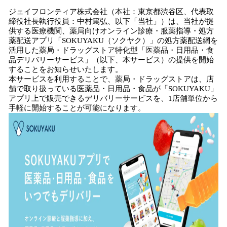
ね
ジェイフロンティア株式会社（本社：東京都渋谷区、代表取
！
締役社長執行役員：中村篤弘、以下「当社」）は、当社が提
数
供する医療機関、薬局向けオンライン診療・服薬指導・処方
を
薬配送アプリ「SOKUYAKU（ソクヤク）」の処方薬配送網を
読
活用した薬局・ドラッグストア特化型「医薬品・日用品・食
み
品デリバリーサービス」（以下、本サービス）の提供を開始
込
することをお知らせいたします。
み
本サービスを利用することで、薬局・ドラッグストアは、店
中
舗で取り扱っている医薬品・日用品・食品が「SOKUYAKU」
で
アプリ上で販売できるデリバリーサービスを、1店舗単位から
手軽に開始することが可能になります。
す