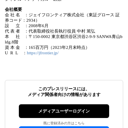
会社概要
会 社 名 ：ジェイフロンティア株式会社（東証グロース 証
券コード：2934）
設 立 ：2008年6月
代 表 者 ：代表取締役社長執行役員 中村 篤弘
本 社 ：〒150-0002 東京都渋谷区渋谷2-9-9 SANWA青山b
ldg.8階
資 本 金 ：165百万円（2023年2月末時点）
U R L ：
https://jfrontier.jp/
このプレスリリースには、
メディア関係者向けの情報があります
メディアユーザーログイン
既に登録済みの方はこちら