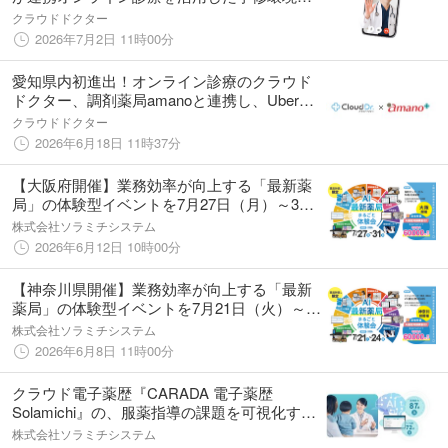
質向上をめざす「デジタルメディカル」実証
クラウドドクター
実験を開始
2026年7月2日 11時00分
愛知県内初進出！オンライン診療のクラウド
ドクター、調剤薬局amanoと連携し、Uber配
送による「お薬の即時配送エリア」を大幅に
クラウドドクター
拡大
2026年6月18日 11時37分
【大阪府開催】業務効率が向上する「最新薬
局」の体験型イベントを7月27日（月）～31
日（金）に開催！
株式会社ソラミチシステム
2026年6月12日 10時00分
【神奈川県開催】業務効率が向上する「最新
薬局」の体験型イベントを7月21日（火）～
24日（金）に開催！
株式会社ソラミチシステム
2026年6月8日 11時00分
クラウド電子薬歴『CARADA 電子薬歴
Solamichi』の、服薬指導の課題を可視化する
新機能「AI採点パック」を5／11より提供開
株式会社ソラミチシステム