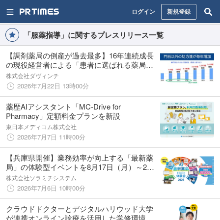
ログイン
新規登録
「服薬指導」に関するプレスリリース一覧
【調剤薬局の倒産が過去最多】16年連続成長
の現役経営者による「患者に選ばれる薬局づ
くり」無料WEBセミナーを公開
株式会社ダヴィンチ
2026年7月22日 13時00分
薬歴AIアシスタント「MC-Drive for
Pharmacy」定額料金プランを新設
東日本メディコム株式会社
2026年7月7日 11時00分
【兵庫県開催】業務効率が向上する「最新薬
局」の体験型イベントを8月17日（月）～21
日（金）に開催！
株式会社ソラミチシステム
2026年7月6日 10時00分
クラウドドクターとデジタルハリウッド大学
が連携オンライン診療を活用した学修環境の