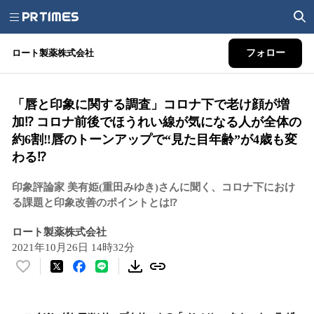
ロート製薬株式会社
フォロー
「唇と印象に関する調査」コロナ下で老け顔が増
加⁉ コロナ前後でほうれい線が気になる人が全体の
約6割‼唇のトーンアップで“見た目年齢”が4歳も変
わる⁉
印象評論家 美有姫(重田みゆき)さんに聞く、コロナ下におけ
る課題と印象改善のポイントとは⁉
ロート製薬株式会社
2021年10月26日 14時32分
い
い
ね