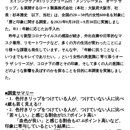
！
エイジングケア※1リップクリームの「メンソレータム オーラ ザ
数
リップ」を展開するロート製薬株式会社（本社：大阪府大阪市、社
を
長：杉本雅史 以下、当社）は、全国の20～50代の女性600名を対象に
読
「唇と印象に関する調査」を2021年9月28日～9月30日に実施しまし
み
た。※1：年齢に応じたお手入れ
込
昨年より新型コロナウイルスの感染が続き、外出自粛や日常的なマ
み
スク着用、リモートワークなど、多くの方の生活が変わったことによ
中
で
り様々な課題も発生しています。そんな中、「年齢に抗うことなく、
す
いつまでもキレイでありたい。」という女性の美意識に 寄り添うオー
ラ ザ シリーズが、コロナ下の唇とその印象、そして多くの人の意識に
どのような影響を及ぼすのかを探ることを目的に本調査を実施しまし
た。
■調査サマリー
・1. 色付きリップをつけている人が、つけていない人に比べ
4歳も若く見える!?
・2. 色付きリップをつけている人が、つけていない人に比べ
「若々しい」と感じる割合が25.7ポイント高い
「血色が良い」と感じる割合も47.4ポイント高いなど、
印象に寄与しているという結果に…