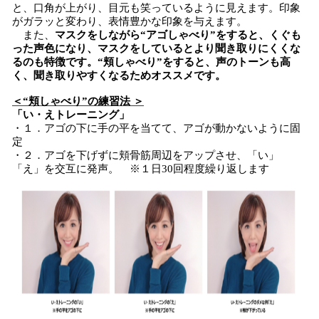
と、口角が上がり、目元も笑っているように見えます。印象
がガラッと変わり、表情豊かな印象を与えます。
また、
マスクをしながら“アゴしゃべり”をすると、くぐも
った声色になり、マスクをしているとより聞き取りにくくな
るのも特徴です。“頬しゃべり”をすると、声のトーンも高
く、聞き取りやすくなるためオススメです。
＜“頬しゃべり”の練習法 ＞
「い・えトレーニング」
・１．アゴの下に手の平を当てて、アゴが動かないように固
定
・２．アゴを下げずに頬骨筋周辺をアップさせ、「い」
「え」を交互に発声。 ※１日30回程度繰り返します