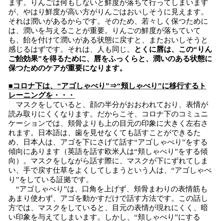
ます。りんごは何もしないと鮮度が落ちて行ってしまいます
が、やはり鮮度が高い方がりんごはおいしそうに見えます。
それは潤いがあるからです。そのため、若々しく保つために
は、潤いを与えることが重要。りんごの鮮度が落ちていて
も、飴を付けて潤いがある状態に戻すと、またおいしそうと
感じるはずです。それは、人も同じ。
とくに唇は、この“りん
ご飴効果”を得るために、唇をふっくらと、潤いのある状態に
保つためのケアが重要になります。
■コロナ下は、“アゴしゃべり”⇒“頬しゃべり”に移行するト
レーニングを・・・
マスクをしていると、顔の半分がおおわれており、表情が
読み取りにくくなります。だからこそ、コロナ下のコミュニ
ケーションでは、頬骨よりも上の目元の印象に大きく左右さ
れます。日本語は、歯を見せなくても話すことができるた
め、日本人は、アゴを下にさげて話す“アゴしゃべり”をする
傾向にあります（英語を話す欧米人は“頬しゃべり”をする傾
向）。マスクをしながら話す際に、マスクが下にずれてしま
い、手で戻す仕草をよくしてしまうという人は、“アゴしゃべ
り”をしている証拠です。
“アゴしゃべり”は、口角を上げず、頬骨まわりの表情筋も
あまり使わず、アゴを動かすだけで話す方法です。この話し
方では、マスクをしていると、目元の表情が現れにくく、暗
い印象を与えてしまいます。しかし、“頬しゃべり”にする