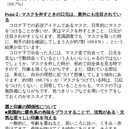
（69.7%）
Point２: マスクを外すときの口元は、意外にも注目されてい
る
コロナ下での必須アイテムであるマスク。日常的にマスク
をつけることが多いが、実はマスクを外すときこと、口元が
注目されやすくなります。意識調査でも「マスクを取った時
に、相手の顔を確認してしまう人が約7割（69.0％）」という
結果が出ています。
コロナ下で出会った人には、マスク姿で出会って、口元を
見ないで数回会っているという人もいらっしゃるのではない
でしょうか。マスクを外した時が、初めて顔全体を見る時で
すので、印象も強くなりがちです。また、隠れている部位
は、美化し、自分の理想に近づけて想像してしまう傾向にあ
ります。約9割（88.7％）が「マスクをつけている時は、口紅
をつけたくない」と回答していることからも、マスクの下は
無防備になりがちです。色つきリップなどを用いてケアをし
ておくのがオススメです。
唇と印象の関係性について
■意識的に暖色系の色味をプラスすることで、活気がある・元
気な若々しい印象を与える
一般的に、年齢を重ねると、若いころに比べ、くすみ・赤
茶けてきて、色味が抜けてくる傾向にあります。そうする