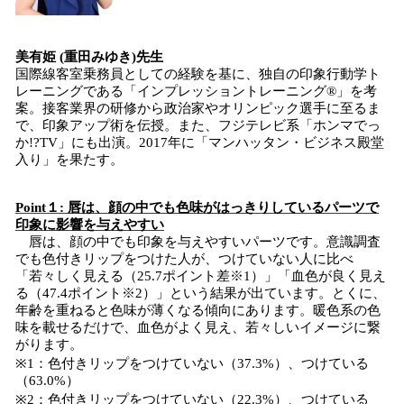
美有姫 (重田みゆき)先生
国際線客室乗務員としての経験を基に、独自の印象行動学ト
レーニングである「インプレッショントレーニング®」を考
案。接客業界の研修から政治家やオリンピック選手に至るま
で、印象アップ術を伝授。また、フジテレビ系「ホンマでっ
か!?TV」にも出演。2017年に「マンハッタン・ビジネス殿堂
入り」を果たす。
Point１: 唇は、顔の中でも色味がはっきりしているパーツで
印象に影響を与えやすい
唇は、顔の中でも印象を与えやすいパーツです。意識調査
でも色付きリップをつけた人が、つけていない人に比べ
「若々しく見える（25.7ポイント差※1）」「血色が良く見え
る（47.4ポイント※2）」という結果が出ています。とくに、
年齢を重ねると色味が薄くなる傾向にあります。暖色系の色
味を載せるだけで、血色がよく見え、若々しいイメージに繋
がります。
※1：色付きリップをつけていない（37.3%）、つけている
（63.0%）
※2：色付きリップをつけていない（22.3%）、つけている