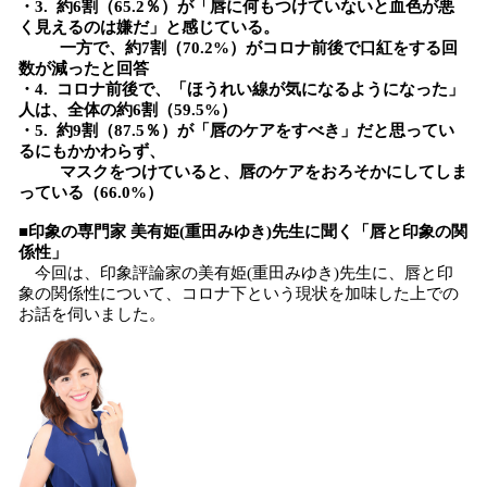
・3. 約6割（65.2％）が「唇に何もつけていないと血色が悪
く見えるのは嫌だ」と感じている。
一方で、約7割（70.2%）がコロナ前後で口紅をする回
数が減ったと回答
・4. コロナ前後で、「ほうれい線が気になるようになった」
人は、全体の約6割（59.5%）
・5. 約9割（87.5％）が「唇のケアをすべき」だと思ってい
るにもかかわらず、
マスクをつけていると、唇のケアをおろそかにしてしま
っている（66.0%）
■印象の専門家 美有姫(重田みゆき)先生に聞く「唇と印象の関
係性」
今回は、印象評論家の美有姫(重田みゆき)先生に、唇と印
象の関係性について、コロナ下という現状を加味した上での
お話を伺いました。