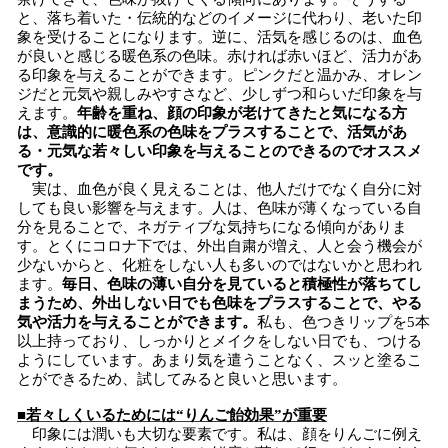
と、落ち着いた・伝統的などのイメージに代わり、老いた印
象を受けることになります。逆に、活気を感じるのは、血色
が良いと感じる暖色系の色味。赤ければ赤いほど、活力があ
る印象を与えることができます。ピンクだと温かみ、オレン
ジだと元気や親しみやすさなど、少しずつ和らいだ印象を与
えます。
年齢を重ね、顔の印象が老けてきたと気になる方
は、意識的に暖色系の色味をプラスすることで、活気があ
る・元気な若々しい印象を与えることのできるのでオススメ
です。
実は、血色が良く見えることは、他人だけでなく自分に対
しても良い影響を与えます。人は、色味が薄くなっている自
分を見ることで、ネガティブな気持ちになる傾向がありま
す。とくにコロナ下では、外出自粛が増え、人と会う機会が
少ないからと、化粧をしない人も多いのではないかと思われ
ます。
毎日、色味の薄い自分を見ていると積極性が落ちてし
まうため、外出しない日でも色味をプラスすることで、やる
気や活力を与えることができます。
私も、色つきリップを5本
以上持っており、しっかりとメイクをしない日でも、つける
ようにしています。あまり気を遣うことなく、スッと塗るこ
とができるため、試してみると良いと思います。
■若々しくいるためには“りんご飴効果”が重要
印象には潤いも大切な要素です。私は、顔をりんごに例え