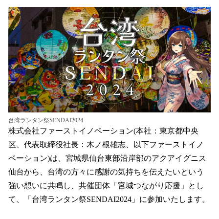
ね
！
数
を
読
み
込
み
中
で
す
台湾ランタン祭SENDAI2024
株式会社ファーストイノベーション(本社：東京都中央
区、代表取締役社長：木ノ根雄志、以下ファーストイノ
ベーション)は、宮城県仙台東部沿岸部のアクアイグニス
仙台から、台湾の方々に感謝の気持ちを伝えたいという
強い想いに共鳴し、共催団体「宮城つながり応援」とし
て、「台湾ランタン祭SENDAI2024」に参加いたします。