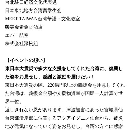
台北駐日経済文化代表処
日本東北地方台湾留学生会
MEET TAIWAN台湾華語・文化教室
榮美金鬱金香酒店
エバー航空
株式会社深松組
【イベントの想い】
東日本大震災で多大な支援をしてくれた台湾に、復興し
た姿をお見せし、感謝と激励を届けたい！
東日本大震災の際、220億円以上の義援金を用意してくれ
た台湾は、義援金金額や支援物資量が国民一人計算で世
界一位。
返しきれない恩があります。津波被害にあった宮城県仙
台東部沿岸部に位置するアクアイグニス仙台から、被災
地が元気になっていく姿をお見せし、台湾の方々に感謝