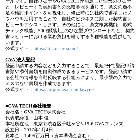
ールです。自社ひな型やGVA TECHが用意した理想のひな型
と、レビューする契約書との比較参照を通じて、条文の過不
足や検討ポイントを可視化し、修正時には社内で蓄積したノ
ウハウを活用することで、自社のビジネスに則した契約書レ
ビューをアシストします。その他にも、条文検索機能、形式
チェック機能、500種類以上のひな型ダウンロードなど、契約
書レビューにおける業務負担を軽くする各種機能を提供して
います。
公式サイト：
https://ai-con-pro.com/
GVA 法人登記
登記申請する内容などを入力することで、最短7分で登記申請
書類や添付書類を自動作成できるサービスです。登記申請す
る会社の情報を自動反映する仕組みにより、最小限の入力で
ミスのない書類を作成できます。
公式サイト：
https://corporate.ai-con.lawyer/
■GVA TECH会社概要
会社名：GVA TECH株式会社
代表取締役：山本 俊
本社所在地：東京都渋谷区千駄ヶ谷5-15-6 GVAフレンズ
設立日：2017年1月4日
資本金：1,495百万円（資本準備金含む）