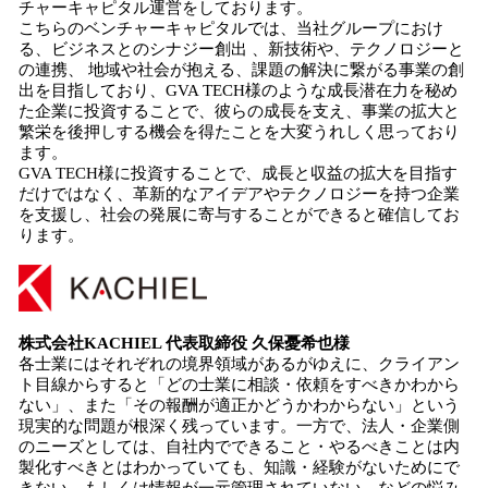
チャーキャピタル運営をしております。
こちらのベンチャーキャピタルでは、当社グループにおけ
る、ビジネスとのシナジー創出 、新技術や、テクノロジーと
の連携、 地域や社会が抱える、課題の解決に繋がる事業の創
出を目指しており、GVA TECH様のような成長潜在力を秘め
た企業に投資することで、彼らの成長を支え、事業の拡大と
繁栄を後押しする機会を得たことを大変うれしく思っており
ます。
GVA TECH様に投資することで、成長と収益の拡大を目指す
だけではなく、革新的なアイデアやテクノロジーを持つ企業
を支援し、社会の発展に寄与することができると確信してお
ります。
株式会社KACHIEL 代表取締役 久保憂希也様
各士業にはそれぞれの境界領域があるがゆえに、クライアン
ト目線からすると「どの士業に相談・依頼をすべきかわから
ない」、また「その報酬が適正かどうかわからない」という
現実的な問題が根深く残っています。一方で、法人・企業側
のニーズとしては、自社内でできること・やるべきことは内
製化すべきとはわかっていても、知識・経験がないためにで