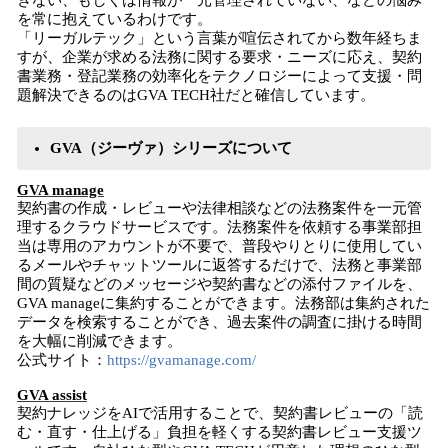
きない、もしくは情報が一元管理されていない、などの悩み
を常に抱えているわけです。
「リーガルテック」という言葉が喧伝されてから数年経ちま
すが、企業が求める法務に関する要求・ニーズに応え、契約
書業務・登記業務の効率化をテクノロジーによって支援・問
題解決できるのはGVA TECH社だと確信しています。
GVA（ジーヴァ）シリーズについて
GVA manage
契約書の作成・レビューや法律相談などの法務案件を一元管
理するクラウドサービスです。法務案件を依頼する事業部担
当は専用のアカウントが不要で、普段やりとりに使用してい
るメールやチャットツールに返答するだけで、法務と事業部
間の質疑などのメッセージや契約書などの添付ファイルを、
GVA manageに集約することができます。法務部は集約された
データを検索することができ、過去案件の調査に掛ける時間
を大幅に削減できます。
公式サイト：
https://gvamanage.com/
GVA assist
契約ナレッジをAIで活用することで、契約書レビューの「読
む・直す・仕上げる」負担を軽くする契約書レビュー支援ツ