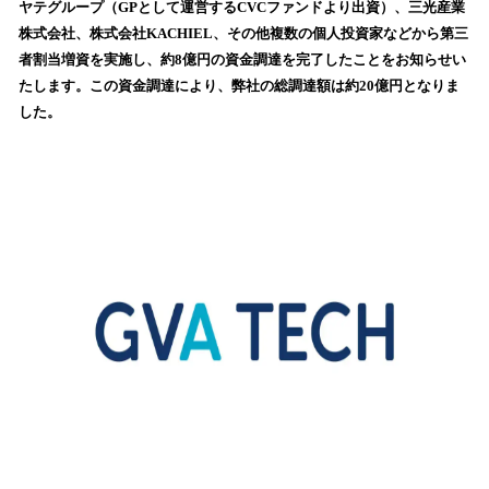
ヤテグループ（GPとして運営するCVCファンドより出資）、三光産業
み
株式会社、株式会社KACHIEL、その他複数の個人投資家などから第三
込
者割当増資を実施し、約8億円の資金調達を完了したことをお知らせい
み
たします。この資金調達により、弊社の総調達額は約20億円となりま
中
で
した。
す