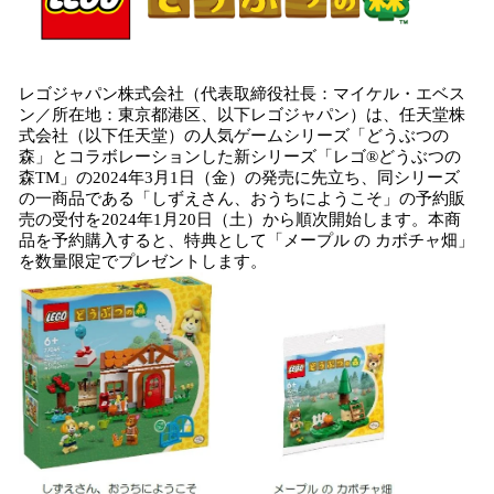
み
込
み
中
レゴジャパン株式会社（代表取締役社長：マイケル・エベス
で
ン／所在地：東京都港区、以下レゴジャパン）は、任天堂株
す
式会社（以下任天堂）の人気ゲームシリーズ「どうぶつの
森」とコラボレーションした新シリーズ「レゴ®どうぶつの
森TM」の2024年3月1日（金）の発売に先立ち、同シリーズ
の一商品である「しずえさん、おうちにようこそ」の予約販
売の受付を2024年1月20日（土）から順次開始します。本商
品を予約購入すると、特典として「メープル の カボチャ畑」
を数量限定でプレゼントします。