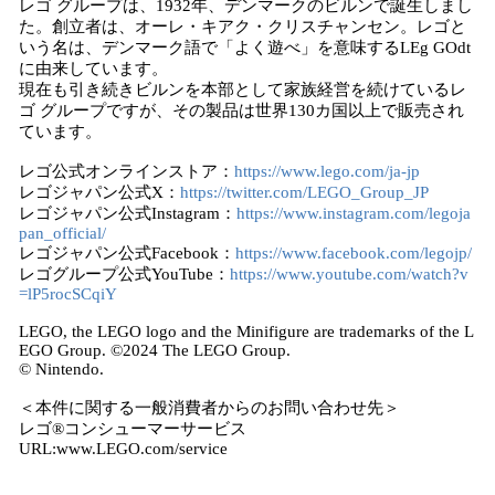
レゴ グループは、1932年、デンマークのビルンで誕生しまし
た。創立者は、オーレ・キアク・クリスチャンセン。レゴと
いう名は、デンマーク語で「よく遊べ」を意味するLEg GOdt
に由来しています。
現在も引き続きビルンを本部として家族経営を続けているレ
ゴ グループですが、その製品は世界130カ国以上で販売され
ています。
レゴ公式オンラインストア：
https://www.lego.com/ja-jp
レゴジャパン公式X：
https://twitter.com/LEGO_Group_JP
レゴジャパン公式Instagram：
https://www.instagram.com/legoja
pan_official/
レゴジャパン公式Facebook：
https://www.facebook.com/legojp/
レゴグループ公式YouTube：
https://www.youtube.com/watch?v
=lP5rocSCqiY
LEGO, the LEGO logo and the Minifigure are trademarks of the L
EGO Group. ©2024 The LEGO Group.
© Nintendo.
＜本件に関する一般消費者からのお問い合わせ先＞
レゴ®コンシューマーサービス
URL:www.LEGO.com/service