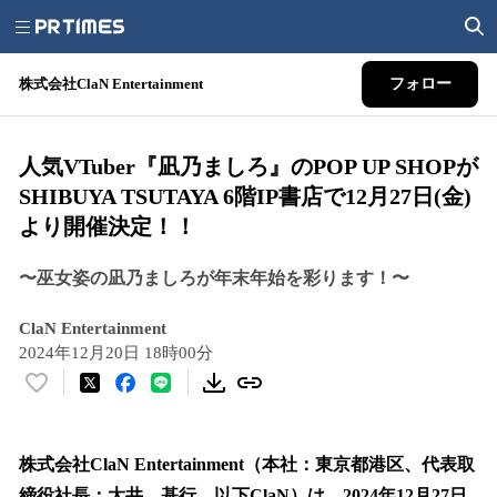
株式会社ClaN Entertainment
フォロー
人気VTuber『凪乃ましろ』のPOP UP SHOPが
SHIBUYA TSUTAYA 6階IP書店で12月27日(金)
より開催決定！！
〜巫女姿の凪乃ましろが年末年始を彩ります！〜
ClaN Entertainment
2024年12月20日 18時00分
い
い
ね
！
株式会社ClaN Entertainment（本社：東京都港区、代表取
数
締役社⻑：⼤井 基⾏、以下ClaN）は、2024年12月27日