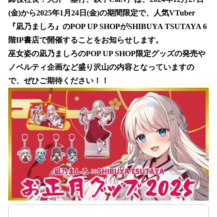
を
(金)から2025年1月24日(金)の期間限定で、人気VTuber
読
み
『凪乃ましろ』のPOP UP SHOPがSHIBUYA TSUTAYA 6
込
階IP書店で開催することをお知らせします。
み
巫女姿の凪乃ましろのPOP UP SHOP限定グッズの発売や
中
で
ノベルティ企画など盛り沢山の内容となっていますの
す
で、ぜひご期待ください！！