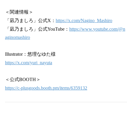
＜関連情報＞
「凪乃ましろ」公式X：
https://x.com/Nagino_Mashiro
「凪乃ましろ」公式YouTube：
https://www.youtube.com/@n
aginomashiro
Illustrator：悠理なゆた様
https://x.com/yuri_nayuta
＜公式BOOTH＞
https://c-plusgoods.booth.pm/items/6359132