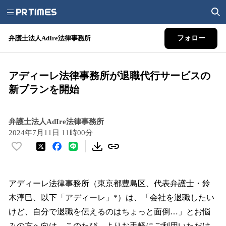
弁護士法人AdIre法律事務所
フォロー
アディーレ法律事務所が退職代行サービスの
新プランを開始
弁護士法人AdIre法律事務所
2024年7月11日 11時00分
い
い
ね
！
アディーレ法律事務所（東京都豊島区、代表弁護士・鈴
数
木淳巳、以下「アディーレ」*）は、「会社を退職したい
を
けど、自分で退職を伝えるのはちょっと面倒…」とお悩
読
み
みの方へ向け、このたび、よりお手軽にご利用いただけ