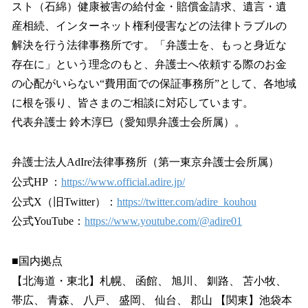
スト（石綿）健康被害の給付金・賠償金請求、遺言・遺
産相続、インターネット権利侵害などの法律トラブルの
解決を行う法律事務所です。「弁護士を、もっと身近な
存在に」という理念のもと、弁護士へ依頼する際のお金
の心配がいらない“費用面での保証事務所”として、各地域
に根を張り、皆さまのご相談に対応しています。
代表弁護士 鈴木淳巳（愛知県弁護士会所属）。
弁護士法人AdIre法律事務所（第一東京弁護士会所属）
公式HP ：
https://www.official.adire.jp/
公式X（旧Twitter）：
https://twitter.com/adire_kouhou
公式YouTube：
https://www.youtube.com/@adire01
■国内拠点
【北海道・東北】札幌、 函館、 旭川、 釧路、 苫小牧、
帯広、 青森、 八戸、 盛岡、 仙台、 郡山 【関東】池袋本