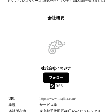
トップ
プレスリリース
株式会社イマジナ
【SDGs勉強会in東京5/
会社概要
株式会社イマジナ
14
フォロワー
フォロー
RSS
URL
https://www.imajina.com/
業種
サービス業
本社所在地
東京都千代田区麹町3-5-2 ビュレックス