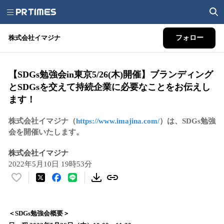
株式会社イマジナ
フォロー
【SDGs勉強会in東京5/26(木)開催】ブランディング
とSDGsを交えて持続企業に必要なことをお伝えし
ます！
株式会社イマジナ（
https://www.imajina.com/
）は、SDGs勉強
会を開催いたします。
株式会社イマジナ
2022年5月10日 19時53分
い
い
ね
！
＜SDGs勉強会概要＞