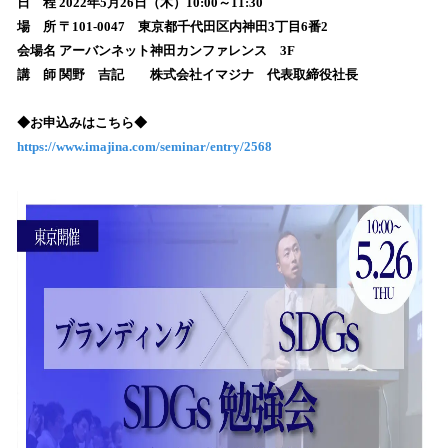
数
日 程 2022年5月26日（木）10:00～11:30
を
場 所 〒101-0047 東京都千代田区内神田3丁目6番2
読
会場名 アーバンネット神田カンファレンス 3F
み
講 師 関野 吉記 株式会社イマジナ 代表取締役社長
込
み
◆お申込みはこちら◆
中
で
https://www.imajina.com/seminar/entry/2568
す