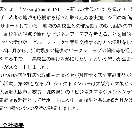
倍野店では、「Making You SHINE！－新しい世代の“今”を輝
げ、若者や地域を応援する様々な取り組みを実施。今回の新商品
全面サポートしている「地域の高校生との部活動」の取り組みの
、高校生の視点で新たなビジネスアイデアを考えることを目的
いての学びや、グループワークで意見交換するなどの活動をして
2022年1月から、活動場所の提供やワークショップの開催等を
をする中で、「高校生の学びを形にしたい」という想いが生まれ、
トがスタートしました。
BUYA109阿倍野店の取組みにダイヤが賛同する形で商品開発
部活動」第3弾となるプロジェクトメンバーは大阪府立大阪ビ
大阪府大阪市／校長：堀内泉）の「ビジネスマネジメントクラブ
09阿倍野店も進行としてサポートに入り、高校生と共に約5カ月
定で4種のパンの発売が決定しました。
 会社概要