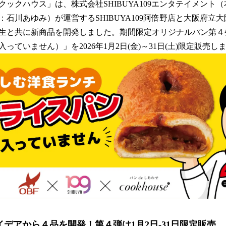
数
ックハウス」は、株式会社SHIBUYA109エンタテイメント
を
石川あゆみ）が運営するSHIBUYA109阿倍野店と大阪府立
読
生と共に新商品を開発しました。期間限定オリジナルパン第４
み
込
っていません）」を2026年1月2日(金)～31日(土)限定販売し
み
中
で
す
イデアから４品を開発！第４弾は1月2日-31日限定販売