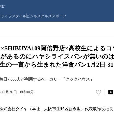
ES
ン
ライフスタイル
ビジネス
グルメ
スポーツ
×SHIBUYA109阿倍野店×高校生によ
ンがあるのにハヤシライスパンが無いの
生の一言から生まれた洋食パン1月2日-3
毎日7,000人が利用するベーカリー「クックハウス」
年12月26日 10時00分
い
い
ね
株式会社ダイヤ（本社：大阪市生野区新今里／代表取締役社長
！