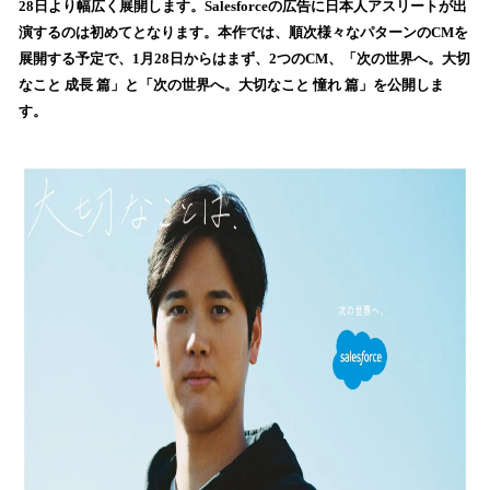
28日より幅広く展開します。Salesforceの広告に日本人アスリートが出
込
演するのは初めてとなります。本作では、順次様々なパターンのCMを
み
展開する予定で、1月28日からはまず、2つのCM、「次の世界へ。大切
中
で
なこと 成長 篇」と「次の世界へ。大切なこと 憧れ 篇」を公開しま
す
す。