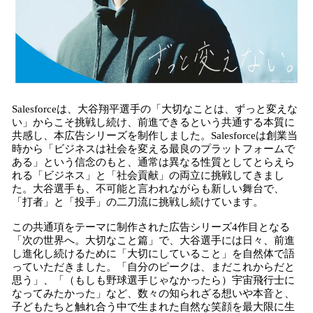
Salesforceは、大谷翔平選手の「大切なことは、ずっと変えな
い」からこそ挑戦し続け、前進できるという共通する本質に
共感し、本広告シリーズを制作しました。Salesforceは創業当
時から「ビジネスは社会を変える最良のプラットフォームで
ある」という信念のもと、通常は異なる性質としてとらえら
れる「ビジネス」と「社会貢献」の両立に挑戦してきまし
た。大谷選手も、不可能と言われながらも新しい舞台で、
「打者」と「投手」の二刀流に挑戦し続けています。
この共通項をテーマに制作された広告シリーズ4作目となる
「次の世界へ。大切なこと篇」で、大谷選手には日々、前進
し進化し続けるために「大切にしていること」を自然体で語
っていただきました。「自分のピークは、まだこれからだと
思う」、「（もしも野球選手じゃなかったら）宇宙飛行士に
なってみたかった」など、数々の知られざる想いや本音と、
子どもたちと触れ合う中で生まれた自然な笑顔を最大限に生