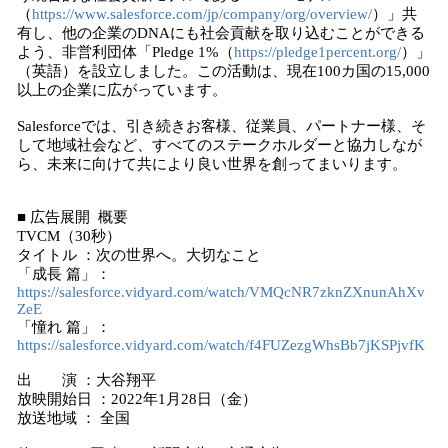
（
https://www.salesforce.com/jp/company/org/overview/
）」共
有し、他の企業のDNAにも社会貢献を取り込むことができる
よう、非営利団体「Pledge 1%（
https://pledge1percent.org/
）」
（英語）を設立しました。この活動は、現在100カ国の15,000
以上の企業に広がっています。
Salesforceでは、引き続きお客様、従業員、パートナー様、そ
して地域社会など、すべてのステークホルダーと協力しなが
ら、未来に向けて共により良い世界を創ってまいります。
■ 広告展開 概要
TVCM（30秒）
タイトル ：次の世界へ。大切なこと
「成長 篇」：
https://salesforce.vidyard.com/watch/VMQcNR7zknZXnunAhXv
ZeE
「憧れ 篇」：
https://salesforce.vidyard.com/watch/f4FUZezgWhsBb7jKSPjvfK
出 演 ：大谷翔平
放映開始日 ：2022年1月28日（金）
放送地域 ： 全国