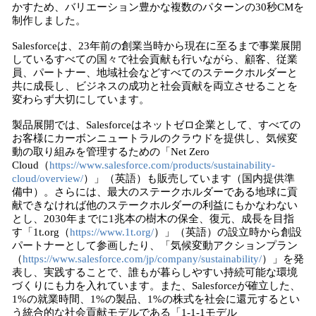
かすため、バリエーション豊かな複数のパターンの30秒CMを
制作しました。
Salesforceは、23年前の創業当時から現在に至るまで事業展開
しているすべての国々で社会貢献も行いながら、顧客、従業
員、パートナー、地域社会などすべてのステークホルダーと
共に成長し、ビジネスの成功と社会貢献を両立させることを
変わらず大切にしています。
製品展開では、Salesforceはネットゼロ企業として、すべての
お客様にカーボンニュートラルのクラウドを提供し、気候変
動の取り組みを管理するための「Net Zero
Cloud（
https://www.salesforce.com/products/sustainability-
cloud/overview/
）」（英語）も販売しています（国内提供準
備中）。さらには、最大のステークホルダーである地球に貢
献できなければ他のステークホルダーの利益にもかなわない
とし、2030年までに1兆本の樹木の保全、復元、成長を目指
す「1t.org（
https://www.1t.org/
）」（英語）の設立時から創設
パートナーとして参画したり、「気候変動アクションプラン
（
https://www.salesforce.com/jp/company/sustainability/
）」を発
表し、実践することで、誰もが暮らしやすい持続可能な環境
づくりにも力を入れています。また、Salesforceが確立した、
1%の就業時間、1%の製品、1%の株式を社会に還元するとい
う統合的な社会貢献モデルである「1-1-1モデル