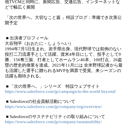
他TVCMと同時に、新聞広告、交通広告、インターネットな
どで幅広く展開
「次の世界へ。大切なこと篇 」特設ブログ：準備でき次第公
開予定
■ 出演者プロフィール
大谷翔平（おおたに・しょうへい）
1994年7月5日生まれ、岩手県出身。現代野球では前例のない
投打二刀流選手として活躍。渡米4年目にして、投手として9
勝、156奪三振、打者としてホームラン46本、100打点、26盗
塁の歴史的偉業を達成。2021年11月には 全米野球記者から最
も活躍した選手に贈られるMVPを満票で受賞。来シーズンの
活躍も期待される。
■ 「次の世界へ。」シリーズ 特設ウェブサイト
https://www.salesforce.com/jp/campaign/to-the-world-beyond/
■ Salesforceの社会貢献活動について
https://www.salesforce.com/jp/company/org/overview/
■ Salesforceのサステナビリティの取り組みについて
https://www.salesforce.com/jp/company/sustainability/