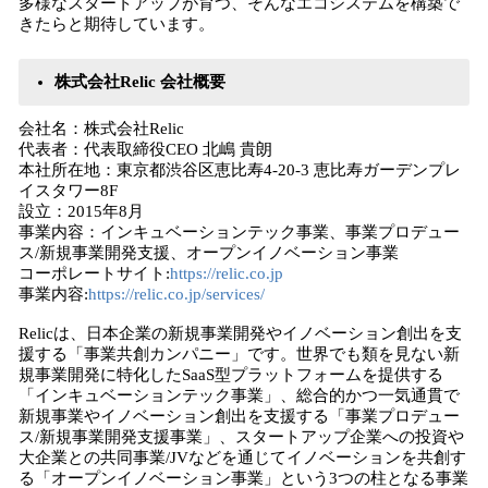
多様なスタートアップが育つ、そんなエコシステムを構築で
きたらと期待しています。
株式会社Relic 会社概要
会社名：株式会社Relic
代表者：代表取締役CEO 北嶋 貴朗
本社所在地：東京都渋谷区恵比寿4-20-3 恵比寿ガーデンプレ
イスタワー8F
設立：2015年8月
事業内容：インキュベーションテック事業、事業プロデュー
ス/新規事業開発支援、オープンイノベーション事業
コーポレートサイト:
https://relic.co.jp
事業内容:
https://relic.co.jp/services/
Relicは、日本企業の新規事業開発やイノベーション創出を支
援する「事業共創カンパニー」です。世界でも類を見ない新
規事業開発に特化したSaaS型プラットフォームを提供する
「インキュベーションテック事業」、総合的かつ一気通貫で
新規事業やイノベーション創出を支援する「事業プロデュー
ス/新規事業開発支援事業」、スタートアップ企業への投資や
大企業との共同事業/JVなどを通じてイノベーションを共創す
る「オープンイノベーション事業」という3つの柱となる事業