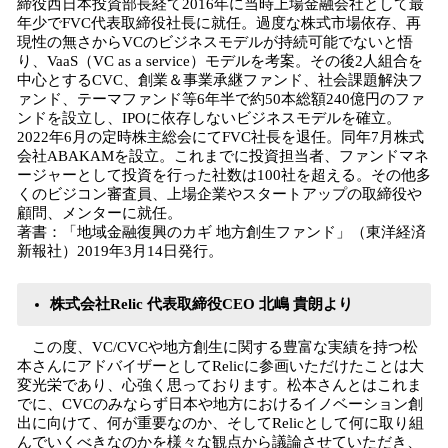
締役西日本投資部長経て2016年に当時上場金融会社として最
年少でFVC代表取締役社長に就任。過度な株式市場依存、再
現性の無さからVCのビジネスモデルが持続可能でないと悟
り、VaaS（VC as a service）モデルを考案。その後2人組合を
中心とするCVC、創業＆事業承継ファンド、社会課題解決フ
ァンド、テーマファンド等6年半で約50本総額240億円のファ
ンドを設立し、IPOに依存しないビジネスモデルを確立。
2022年6月の定時株主総会にてFVC社長を退任。同年7月株式
会社ABAKAMを設立。これまでに投資担当者、ファンドマネ
ージャーとして投資を行った社数は100社を超える。その他多
くのビジコン審査員、上場企業やスタートアップの取締役や
顧問、メンターに就任。
著書：「地域金融復興のカギ 地方創生ファンド」（東洋経済
新報社）2019年3月14日発行。
株式会社Relic 代表取締役CEO 北嶋 貴朗より
この度、VC/CVCや地方創生に関する豊富な実績を持つ松
本さんにアドバイザーとしてRelicに参画いただけたことは大
変光栄であり、心強く思っております。松本さんとはこれま
でに、CVCのみならず日本や地方におけるイノベーション創
出に向けて、何が重要なのか、そしてRelicとして何に取り組
んでいくべきなのかを様々な観点から議論させていただき、