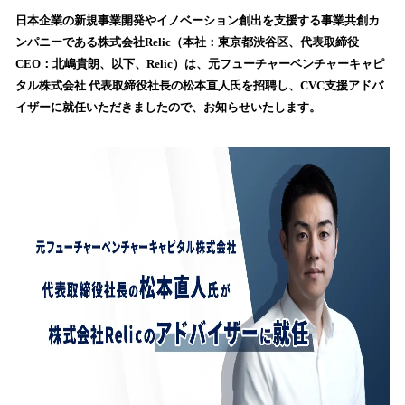
ね
！
日本企業の新規事業開発やイノベーション創出を支援する事業共創カ
数
ンパニーである株式会社Relic（本社：東京都渋谷区、代表取締役
を
CEO：北嶋貴朗、以下、Relic）は、元フューチャーベンチャーキャピ
読
タル株式会社 代表取締役社長の松本直人氏を招聘し、CVC支援アドバ
み
イザーに就任いただきましたので、お知らせいたします。
込
み
中
で
す