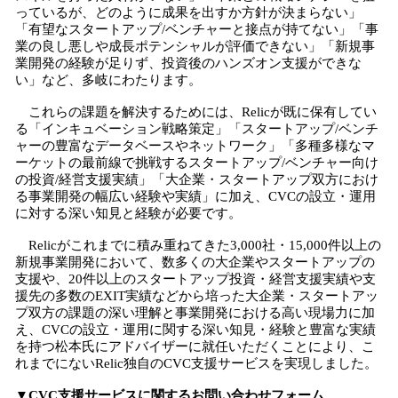
っているが、どのように成果を出すか方針が決まらない」
「有望なスタートアップ/ベンチャーと接点が持てない」「事
業の良し悪しや成長ポテンシャルが評価できない」「新規事
業開発の経験が足りず、投資後のハンズオン支援ができな
い」など、多岐にわたります。
これらの課題を解決するためには、Relicが既に保有してい
る「インキュベーション戦略策定」「スタートアップ/ベンチ
ャーの豊富なデータベースやネットワーク」「多種多様なマ
ーケットの最前線で挑戦するスタートアップ/ベンチャー向け
の投資/経営支援実績」「大企業・スタートアップ双方におけ
る事業開発の幅広い経験や実績」に加え、CVCの設立・運用
に対する深い知見と経験が必要です。
Relicがこれまでに積み重ねてきた3,000社・15,000件以上の
新規事業開発において、数多くの大企業やスタートアップの
支援や、20件以上のスタートアップ投資・経営支援実績や支
援先の多数のEXIT実績などから培った大企業・スタートアッ
プ双方の課題の深い理解と事業開発における高い現場力に加
え、CVCの設立・運用に関する深い知見・経験と豊富な実績
を持つ松本氏にアドバイザーに就任いただくことにより、こ
れまでにないRelic独自のCVC支援サービスを実現しました。
▼CVC支援サービスに関するお問い合わせフォーム