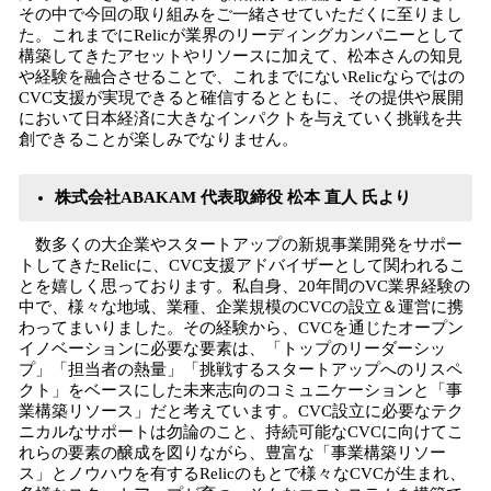
その中で今回の取り組みをご一緒させていただくに至りまし
た。これまでにRelicが業界のリーディングカンパニーとして
構築してきたアセットやリソースに加えて、松本さんの知見
や経験を融合させることで、これまでにないRelicならではの
CVC支援が実現できると確信するとともに、その提供や展開
において日本経済に大きなインパクトを与えていく挑戦を共
創できることが楽しみでなりません。
株式会社ABAKAM 代表取締役 松本 直人 氏より
数多くの大企業やスタートアップの新規事業開発をサポー
トしてきたRelicに、CVC支援アドバイザーとして関われるこ
とを嬉しく思っております。私自身、20年間のVC業界経験の
中で、様々な地域、業種、企業規模のCVCの設立＆運営に携
わってまいりました。その経験から、CVCを通じたオープン
イノベーションに必要な要素は、「トップのリーダーシッ
プ」「担当者の熱量」「挑戦するスタートアップへのリスペ
クト」をベースにした未来志向のコミュニケーションと「事
業構築リソース」だと考えています。CVC設立に必要なテク
ニカルなサポートは勿論のこと、持続可能なCVCに向けてこ
れらの要素の醸成を図りながら、豊富な「事業構築リソー
ス」とノウハウを有するRelicのもとで様々なCVCが生まれ、