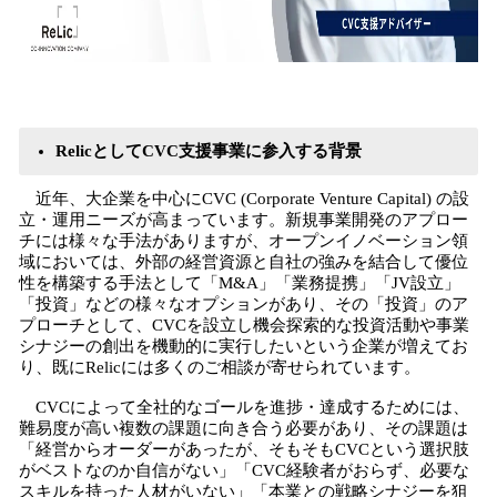
RelicとしてCVC支援事業に参入する背景
近年、大企業を中心にCVC (Corporate Venture Capital) の設
立・運用ニーズが高まっています。新規事業開発のアプロー
チには様々な手法がありますが、オープンイノベーション領
域においては、外部の経営資源と自社の強みを結合して優位
性を構築する手法として「M&A」「業務提携」「JV設立」
「投資」などの様々なオプションがあり、その「投資」のア
プローチとして、CVCを設立し機会探索的な投資活動や事業
シナジーの創出を機動的に実行したいという企業が増えてお
り、既にRelicには多くのご相談が寄せられています。
CVCによって全社的なゴールを進捗・達成するためには、
難易度が高い複数の課題に向き合う必要があり、その課題は
「経営からオーダーがあったが、そもそもCVCという選択肢
がベストなのか自信がない」「CVC経験者がおらず、必要な
スキルを持った人材がいない」「本業との戦略シナジーを狙